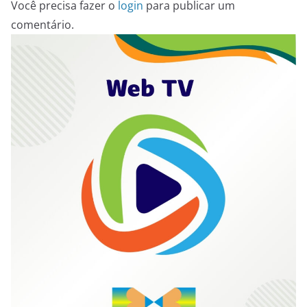
Você precisa fazer o
login
para publicar um
comentário.