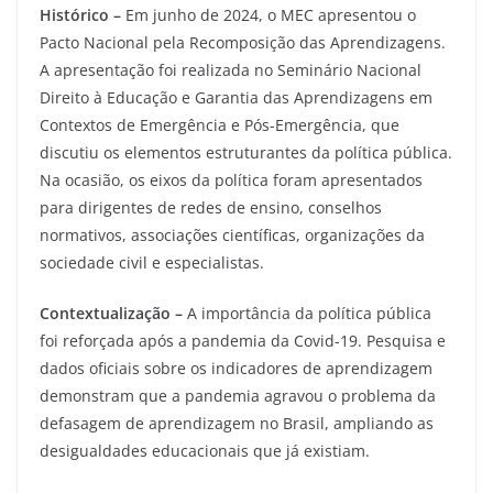
Histórico –
Em junho de 2024, o MEC apresentou o
Pacto Nacional pela Recomposição das Aprendizagens.
A apresentação foi realizada no Seminário Nacional
Direito à Educação e Garantia das Aprendizagens em
Contextos de Emergência e Pós-Emergência, que
discutiu os elementos estruturantes da política pública.
Na ocasião, os eixos da política foram apresentados
para dirigentes de redes de ensino, conselhos
normativos, associações científicas, organizações da
sociedade civil e especialistas.
Contextualização –
A importância da política pública
foi reforçada após a pandemia da Covid-19. Pesquisa e
dados oficiais sobre os indicadores de aprendizagem
demonstram que a pandemia agravou o problema da
defasagem de aprendizagem no Brasil, ampliando as
desigualdades educacionais que já existiam.