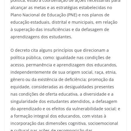
política, estão a coordenação de ações necessárias para
alcançar as metas e as estratégias estabelecidas no
Plano Nacional de Educação (PNE) e nos planos de
educação estaduais, distrital e municipais, em relação
à superação das insuficiências e da defasagem de
aprendizagens dos estudantes.
O decreto cita alguns princípios que direcionam a
política pública, como: igualdade nas condições de
acesso, permanência e aprendizagem dos educandos,
independentemente de sua origem social, raça, etnia,
gênero ou da existência de deficiência; promoção da
equidade, consideradas as desigualdades presentes
nas condições de oferta educativa, a diversidade e a
singularidade dos estudantes atendidos, a defasagem
do aprendizado e os efeitos da vulnerabilidade social; e
a formação integral dos educandos, com vistas à
incorporação das dimensões cognitiva, socioemocional
e cultural nas ações de recomposição das