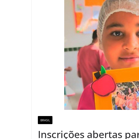
BRASIL
Inscrições abertas pa