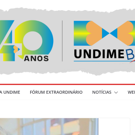
 A UNDIME
FÓRUM EXTRAORDINÁRIO
NOTÍCIAS
WE