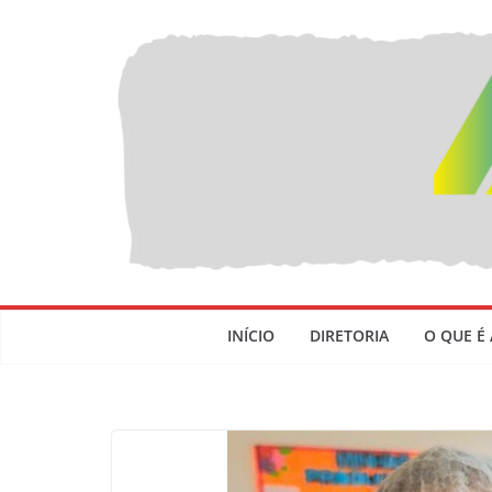
luckyjet
parimatch
pinup
pin-up
mostbet casino
mostbet
mosbet
4a bet
pin-up
1win sayti
1win aposta
1win aviator
parimatch
lucky jet crash
pin-up
mostbet kz
mosbet casino
1win online
1win
mostbet casino
pinup casino
1win slot
mostbet casino
1win aviator
pin up casino
mosbet india
lucky jet casino
1win kz
1 win
mostbet
4r bet
mosbet casino
mostbet casino
mostbet kz
4a bet
aviator
lucky jet online
1 win az
aviator
1win games
mostbet aviator login
lacky jet
mostbet aviator login
1win
pin up kz
1win casino
pinup
pin up india
4rabet mirror
pin up bet
1 win
Pular
para
o
conteúdo
INÍCIO
DIRETORIA
O QUE É