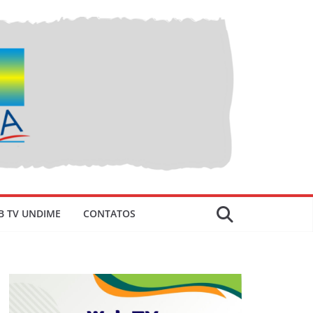
B TV UNDIME
CONTATOS