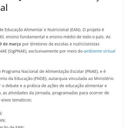
al
 de Educação Alimentar e Nutricional (EAN). O projeto é
til, ensino fundamental e ensino médio de todo o país. As
19 de março
por diretores de escolas e nutricionistas
NAE (SigPNAE), exclusivamente por meio do
ambiente virtual
o Programa Nacional de Alimentação Escolar (PNAE), e é
nto da Educação (FNDE), autarquia vinculada ao Ministério
 o debate e a prática de ações de educação alimentar e
no, as atividades da jornada, programadas para ocorrer de
eixos temáticos:
N;
AN;
 ação de EAN;