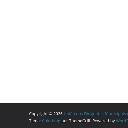
Copyright © 2026
União dos Dirigentes Municipais
Tema:
ColorMag
por ThemeGrill. Powered by
WordP