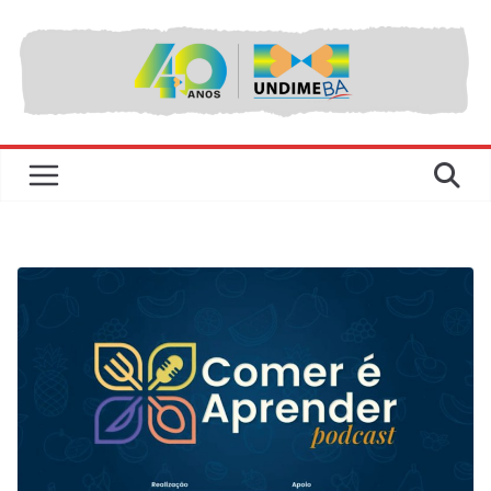
luckyjet
parimatch
pinup
pin-up
mostbet casino
mostbet
mosbet
4a bet
pin-up
1win sayti
1win aposta
1win aviator
parimatch
lucky jet crash
pin-up
mostbet kz
mosbet casino
1win online
1win
mostbet casino
pinup casino
1win slot
mostbet casino
1win aviator
pin up casino
mosbet india
lucky jet casino
1win kz
1 win
mostbet
4r bet
mosbet casino
mostbet casino
mostbet kz
4a bet
aviator
lucky jet online
1 win az
aviator
1win games
mostbet aviator login
lacky jet
mostbet aviator login
1win
pin up kz
1win casino
pinup
pin up india
4rabet mirror
pin up bet
1 win
Pular
para
o
conteúdo