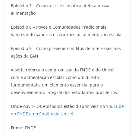
Episódio 7 – Como a crise climática afeta a nossa
alimentação
Episódio 8 – Povos e Comunidades Tradicionais:
Valorizando saberes e conexões na alimentação escolar
Episódio 9 – Como prevenir conflitos de interesses nas
ações de EAN
A série reforça o compromisso do FNDE e do Unicef
com a alimentação escolar como um direito
fundamental e um elemento essencial para o
desenvolvimento integral dos estudantes brasileiros.
Onde ouvir? Os episódios estão disponíveis no
YouTube
do FNDE
e no
Spotify do Unicef
.
Fonte:
FNDE