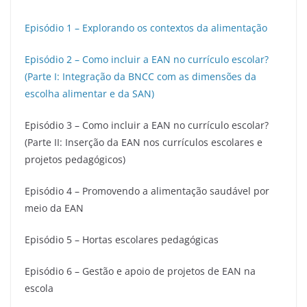
Episódio 1 – Explorando os contextos da alimentação
Episódio 2 – Como incluir a EAN no currículo escolar?
(Parte I: Integração da BNCC com as dimensões da
escolha alimentar e da SAN)
Episódio 3 – Como incluir a EAN no currículo escolar?
(Parte II: Inserção da EAN nos currículos escolares e
projetos pedagógicos)
Episódio 4 – Promovendo a alimentação saudável por
meio da EAN
Episódio 5 – Hortas escolares pedagógicas
Episódio 6 – Gestão e apoio de projetos de EAN na
escola