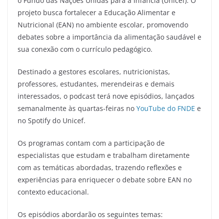
o Fundo das Nações Unidas para a Infância (Unicef). O
projeto busca fortalecer a Educação Alimentar e
Nutricional (EAN) no ambiente escolar, promovendo
debates sobre a importância da alimentação saudável e
sua conexão com o currículo pedagógico.
Destinado a gestores escolares, nutricionistas,
professores, estudantes, merendeiras e demais
interessados, o podcast terá nove episódios, lançados
semanalmente às quartas-feiras no
YouTube do FNDE
e
no Spotify do Unicef.
Os programas contam com a participação de
especialistas que estudam e trabalham diretamente
com as temáticas abordadas, trazendo reflexões e
experiências para enriquecer o debate sobre EAN no
contexto educacional.
Os episódios abordarão os seguintes temas: