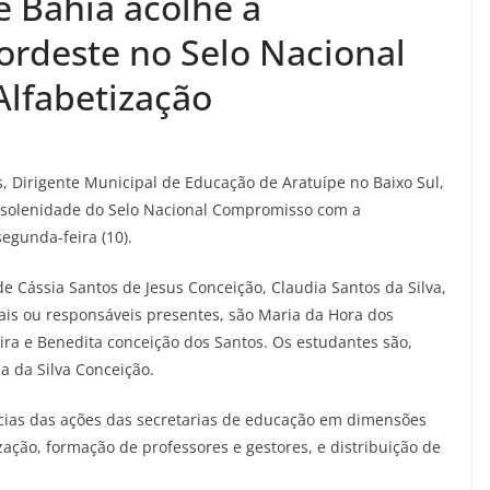
 Bahia acolhe a
ordeste no Selo Nacional
lfabetização
 Dirigente Municipal de Educação de Aratuípe no Baixo Sul,
solenidade do Selo Nacional Compromisso com a
egunda-feira (10).
e Cássia Santos de Jesus Conceição, Claudia Santos da Silva,
 pais ou responsáveis presentes, são Maria da Hora dos
reira e Benedita conceição dos Santos. Os estudantes são,
la da Silva Conceição.
ncias das ações das secretarias de educação em dimensões
ização, formação de professores e gestores, e distribuição de