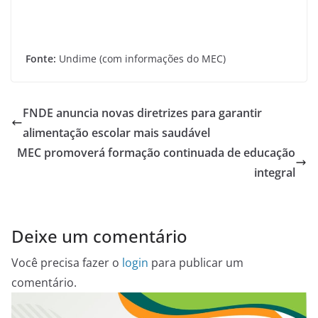
Fonte:
Undime (com informações do MEC)
FNDE anuncia novas diretrizes para garantir
alimentação escolar mais saudável
MEC promoverá formação continuada de educação
integral
Deixe um comentário
Você precisa fazer o
login
para publicar um
comentário.