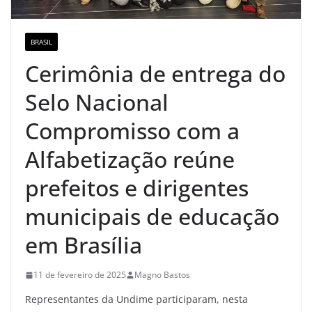
BRASIL
Cerimônia de entrega do
Selo Nacional
Compromisso com a
Alfabetização reúne
prefeitos e dirigentes
municipais de educação
em Brasília
11 de fevereiro de 2025
Magno Bastos
Representantes da Undime participaram, nesta