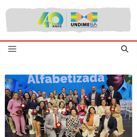
luckyjet
parimatch
pinup
pin-up
mostbet casino
mostbet
mosbet
4a bet
pin-up
1win sayti
1win aposta
1win aviator
parimatch
lucky jet crash
pin-up
mostbet kz
mosbet casino
1win online
1win
mostbet casino
pinup casino
1win slot
mostbet casino
1win aviator
pin up casino
mosbet india
lucky jet casino
1win kz
1 win
mostbet
4r bet
mosbet casino
mostbet casino
mostbet kz
4a bet
aviator
lucky jet online
1 win az
aviator
1win games
mostbet aviator login
lacky jet
mostbet aviator login
1win
pin up kz
1win casino
pinup
pin up india
4rabet mirror
pin up bet
1 win
Pular
para
o
conteúdo