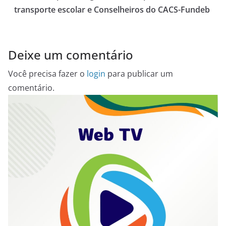
transporte escolar e Conselheiros do CACS-Fundeb
Deixe um comentário
Você precisa fazer o
login
para publicar um
comentário.