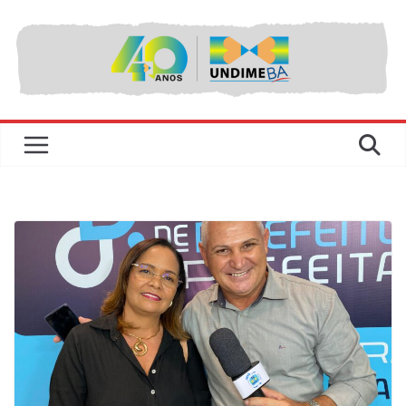
luckyjet
parimatch
pinup
pin-up
mostbet casino
mostbet
mosbet
4a bet
pin-up
1win sayti
1win aposta
1win aviator
parimatch
lucky jet crash
pin-up
mostbet kz
mosbet casino
1win online
1win
mostbet casino
pinup casino
1win slot
mostbet casino
1win aviator
pin up casino
mosbet india
lucky jet casino
1win kz
1 win
mostbet
4r bet
mosbet casino
mostbet casino
mostbet kz
4a bet
aviator
lucky jet online
1 win az
aviator
1win games
mostbet aviator login
lacky jet
mostbet aviator login
1win
pin up kz
1win casino
pinup
pin up india
4rabet mirror
pin up bet
1 win
Pular
para
o
conteúdo