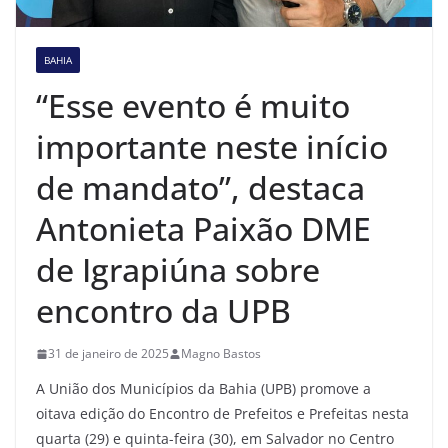
BAHIA
“Esse evento é muito
importante neste início
de mandato”, destaca
Antonieta Paixão DME
de Igrapiúna sobre
encontro da UPB
31 de janeiro de 2025
Magno Bastos
A União dos Municípios da Bahia (UPB)
promove a
oitava edição do Encontro de Prefeitos e Prefeitas nesta
quarta (29) e quinta-feira (30), em Salvador no Centro