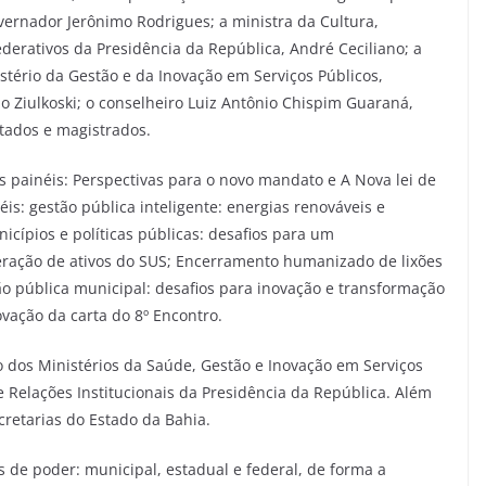
overnador Jerônimo Rodrigues; a ministra da Cultura,
derativos da Presidência da República, André Ceciliano; a
stério da Gestão e da Inovação em Serviços Públicos,
 Ziulkoski; o conselheiro Luiz Antônio Chispim Guaraná,
tados e magistrados.
 painéis: Perspectivas para o novo mandato e A Nova lei de
éis: gestão pública inteligente: energias renováveis e
nicípios e políticas públicas: desafios para um
eração de ativos do SUS; Encerramento humanizado de lixões
ação pública municipal: desafios para inovação e transformação
rovação da carta do 8º Encontro.
o dos Ministérios da Saúde, Gestão e Inovação em Serviços
e Relações Institucionais da Presidência da República. Além
retarias do Estado da Bahia.
s de poder: municipal, estadual e federal, de forma a