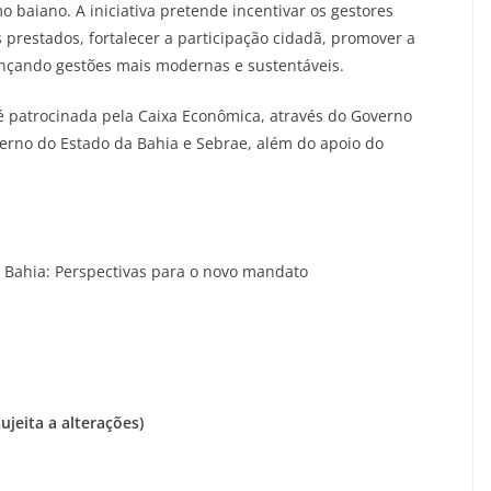
 baiano. A iniciativa pretende incentivar os gestores
 prestados, fortalecer a participação cidadã, promover a
cançando gestões mais modernas e sustentáveis.
s é patrocinada pela Caixa Econômica, através do Governo
erno do Estado da Bahia e Sebrae, além do apoio do
da Bahia: Perspectivas para o novo mandato
sujeita a alterações)