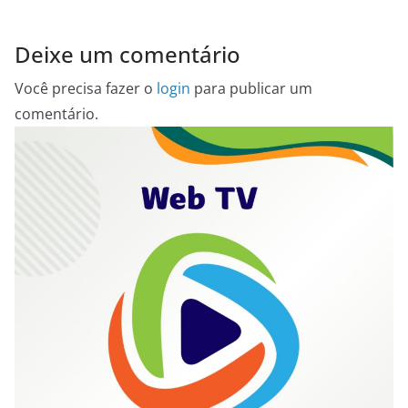
Deixe um comentário
Você precisa fazer o
login
para publicar um
comentário.