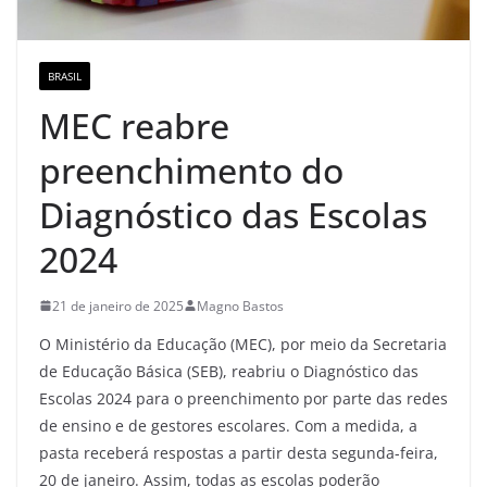
BRASIL
MEC reabre
preenchimento do
Diagnóstico das Escolas
2024
21 de janeiro de 2025
Magno Bastos
O Ministério da Educação (MEC), por meio da Secretaria
de Educação Básica (SEB), reabriu o Diagnóstico das
Escolas 2024 para o preenchimento por parte das redes
de ensino e de gestores escolares. Com a medida, a
pasta receberá respostas a partir desta segunda-feira,
20 de janeiro. Assim, todas as escolas poderão