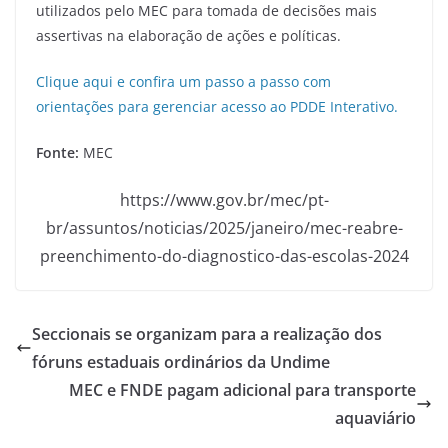
utilizados pelo MEC para tomada de decisões mais
assertivas na elaboração de ações e políticas.
Clique aqui e confira um passo a passo com
orientações para gerenciar acesso ao PDDE Interativo.
Fonte:
MEC
https://www.gov.br/mec/pt-
br/assuntos/noticias/2025/janeiro/mec-reabre-
preenchimento-do-diagnostico-das-escolas-2024
Seccionais se organizam para a realização dos
fóruns estaduais ordinários da Undime
MEC e FNDE pagam adicional para transporte
aquaviário