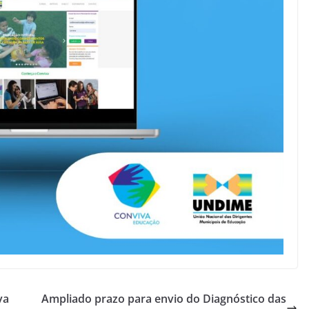
va
Ampliado prazo para envio do Diagnóstico das