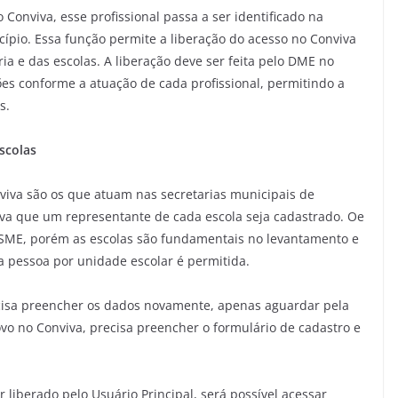
onviva, esse profissional passa a ser identificado na
ípio. Essa função permite a liberação do acesso no Conviva
ia e das escolas. A liberação deve ser feita pelo DME no
es conforme a atuação de cada profissional, permitindo a
s.
scolas
viva são os que atuam nas secretarias municipais de
va que um representante de cada escola seja cadastrado. Oe
s SME, porém as escolas são fundamentais no levantamento e
a pessoa por unidade escolar é permitida.
cisa preencher os dados novamente, apenas aguardar pela
vo no Conviva, precisa preencher o formulário de cadastro e
 liberado pelo Usuário Principal, será possível acessar