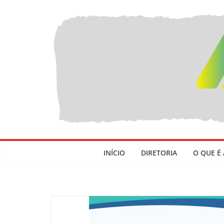
luckyjet
parimatch
pinup
pin-up
mostbet casino
mostbet
mosbet
4a bet
pin-up
1win sayti
1win aposta
1win aviator
parimatch
lucky jet crash
pin-up
mostbet kz
mosbet casino
1win online
1win
mostbet casino
pinup casino
1win slot
mostbet casino
1win aviator
pin up casino
mosbet india
lucky jet casino
1win kz
1 win
mostbet
4r bet
mosbet casino
mostbet casino
mostbet kz
4a bet
aviator
lucky jet online
1 win az
aviator
1win games
mostbet aviator login
lacky jet
mostbet aviator login
1win
pin up kz
1win casino
pinup
pin up india
4rabet mirror
pin up bet
1 win
Pular
para
o
conteúdo
INÍCIO
DIRETORIA
O QUE É