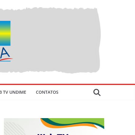
B TV UNDIME
CONTATOS