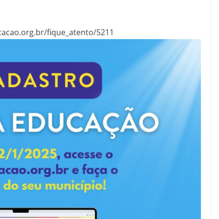
cacao.org.br/fique_atento/5211