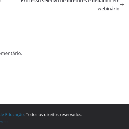
m
Processo seletivo de diretores é debatido em
webinário
omentário.
 de Educação
. Todos os direitos reservados.
ress
.