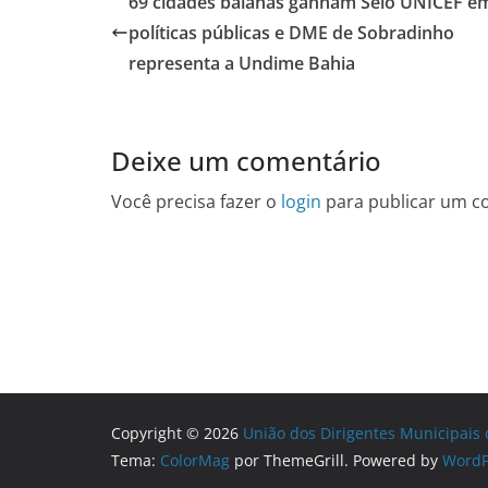
69 cidades baianas ganham Selo UNICEF e
políticas públicas e DME de Sobradinho
representa a Undime Bahia
Deixe um comentário
Você precisa fazer o
login
para publicar um c
Copyright © 2026
União dos Dirigentes Municipais
Tema:
ColorMag
por ThemeGrill. Powered by
WordP