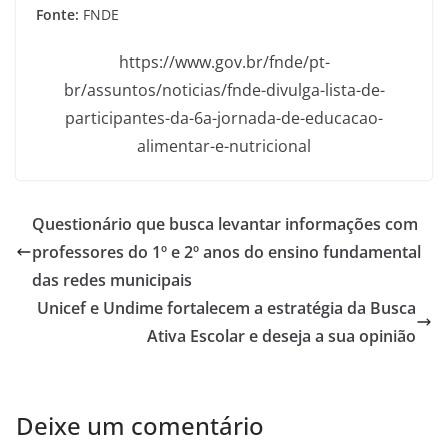
Fonte:
FNDE
https://www.gov.br/fnde/pt-
br/assuntos/noticias/fnde-divulga-lista-de-
participantes-da-6a-jornada-de-educacao-
alimentar-e-nutricional
Questionário que busca levantar informações com
professores do 1º e 2º anos do ensino fundamental
das redes municipais
Unicef e Undime fortalecem a estratégia da Busca
Ativa Escolar e deseja a sua opinião
Deixe um comentário