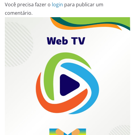
Você precisa fazer o
login
para publicar um
comentário.