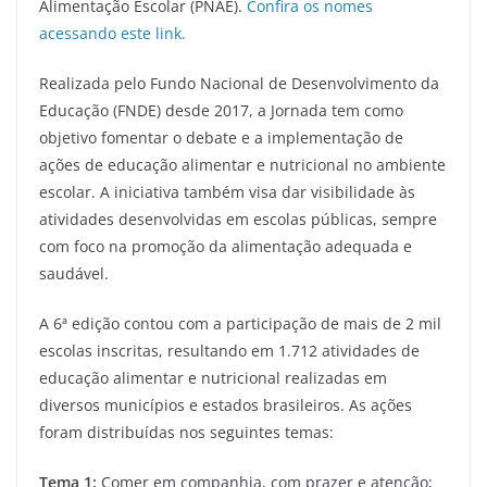
Alimentação Escolar (PNAE).
Confira os nomes
acessando este link.
Realizada pelo Fundo Nacional de Desenvolvimento da
Educação (FNDE) desde 2017, a Jornada tem como
objetivo fomentar o debate e a implementação de
ações de educação alimentar e nutricional no ambiente
escolar. A iniciativa também visa dar visibilidade às
atividades desenvolvidas em escolas públicas, sempre
com foco na promoção da alimentação adequada e
saudável.
A 6ª edição contou com a participação de mais de 2 mil
escolas inscritas, resultando em 1.712 atividades de
educação alimentar e nutricional realizadas em
diversos municípios e estados brasileiros. As ações
foram distribuídas nos seguintes temas:
Tema 1:
Comer em companhia, com prazer e atenção;