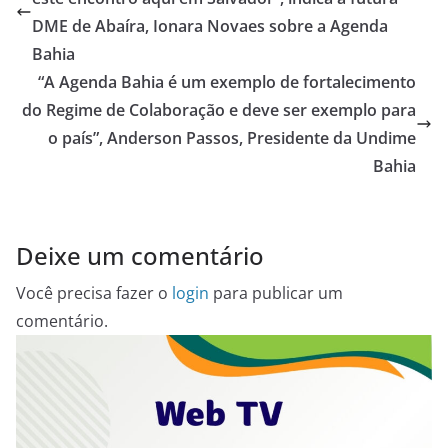
DME de Abaíra, Ionara Novaes sobre a Agenda
Bahia
“A Agenda Bahia é um exemplo de fortalecimento
do Regime de Colaboração e deve ser exemplo para
o país”, Anderson Passos, Presidente da Undime
Bahia
Deixe um comentário
Você precisa fazer o
login
para publicar um
comentário.