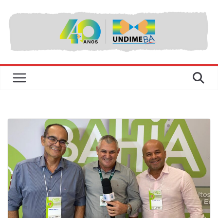
luckyjet
parimatch
pinup
pin-up
mostbet casino
mostbet
mosbet
4a bet
pin-up
1win sayti
1win aposta
1win aviator
parimatch
lucky jet crash
pin-up
mostbet kz
mosbet casino
1win online
1win
mostbet casino
pinup casino
1win slot
mostbet casino
1win aviator
pin up casino
mosbet india
lucky jet casino
1win kz
1 win
mostbet
4r bet
mosbet casino
mostbet casino
mostbet kz
4a bet
aviator
lucky jet online
1 win az
aviator
1win games
mostbet aviator login
lacky jet
mostbet aviator login
1win
pin up kz
1win casino
pinup
pin up india
4rabet mirror
pin up bet
1 win
Pular
para
o
conteúdo