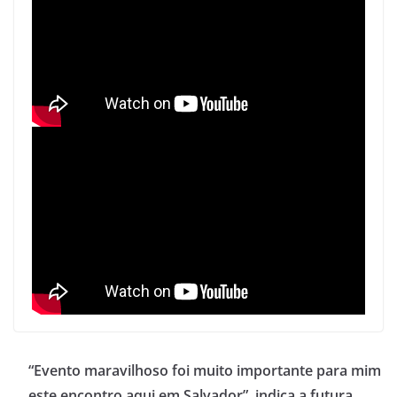
“Evento maravilhoso foi muito importante para mim
este encontro aqui em Salvador”, indica a futura