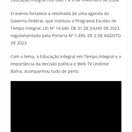
O evento fortalece a retomada de uma agenda do
Governo Federal, que instituiu o Programa Escolas de
Tempo Integral, LEI Nº 14.640, DE 31 DE JULHO DE 2023,
regulamentada pela Portaria Nº 1.495, DE 2 DE AGOSTO
DE 2023.
Com o tema, a Educação Integral em Tempo Integral e a
importância da decisão política e Web TV Undime
Bahia, acompanhou tudo de perto.