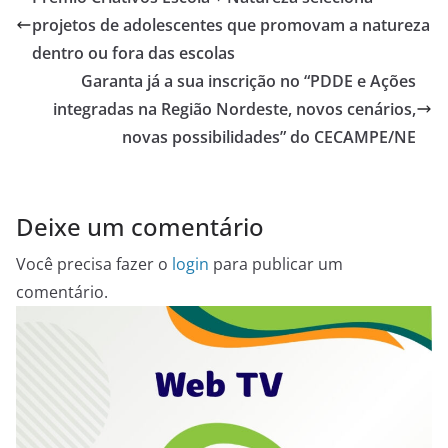
projetos de adolescentes que promovam a natureza
dentro ou fora das escolas
Garanta já a sua inscrição no “PDDE e Ações
integradas na Região Nordeste, novos cenários,
novas possibilidades” do CECAMPE/NE
Deixe um comentário
Você precisa fazer o
login
para publicar um
comentário.