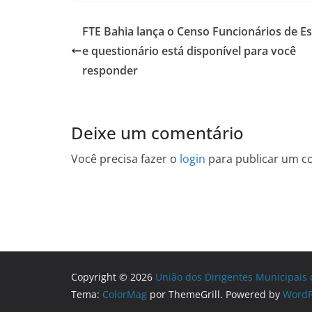
FTE Bahia lança o Censo Funcionários de Es
e questionário está disponível para você
responder
Deixe um comentário
Você precisa fazer o
login
para publicar um c
Copyright © 2026
União dos Dirigentes Municipais
Tema:
ColorMag
por ThemeGrill. Powered by
WordP