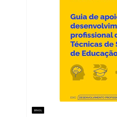
BRASIL