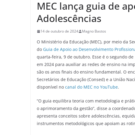
MEC lança guia de ap
Adolescências
14 de outubro de 2024
Magno Bastos
O Ministério da Educação (MEC), por meio da Se
do
Guia de Apoio ao Desenvolvimento Profission
quarta-feira, 9 de outubro. Esse é o segundo d
em 2024 para auxiliar as redes de ensino na im
são os anos finais do ensino fundamental. O en
Secretários de Educação (Consed) e a União Nac
disponível no
canal do MEC no YouTube
.
“O guia equilibra teoria com metodologia e prát
o aprimoramento da gestão”, disse a coordenado
apresenta conceitos sobre adolescências, equid
instrumentos metodológicos que apoiam as rotin