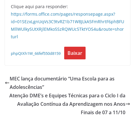
Clique aqui para responder:
https://forms.office.com/pages/responsepage.aspx?
id=01SEzxLgnUqVs3C9tvRZ1b71W8JLkA5FmRhrtF6phBFU
MllWUlkySUtXRjlEMko5SzRQWUc5TktYOS4u&route=shor
turl
Baixar
phpQIXh1W_66fef550d8159
MEC lança documentário “Uma Escola para as
Adolescências”
Atenção DME’s e Equipes Técnicas para o Ciclo I da
Avaliação Contínua da Aprendizagem nos Anos
Finais de 07 a 11/10