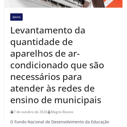
BAHIA
Levantamento da
quantidade de
aparelhos de ar-
condicionado que são
necessários para
atender às redes de
ensino de municipais
7 de outubro de 2024
Magno Bastos
O Fundo Nacional de Desenvolvimento da Educação