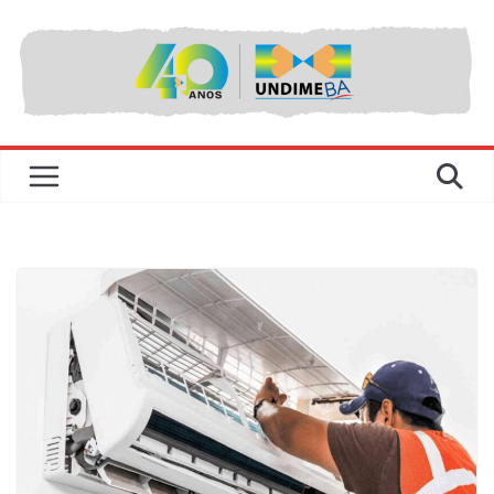
luckyjet
parimatch
pinup
pin-up
mostbet casino
mostbet
mosbet
4a bet
pin-up
1win sayti
1win aposta
1win aviator
parimatch
lucky jet crash
pin-up
mostbet kz
mosbet casino
1win online
1win
mostbet casino
pinup casino
1win slot
mostbet casino
1win aviator
pin up casino
mosbet india
lucky jet casino
1win kz
1 win
mostbet
4r bet
mosbet casino
mostbet casino
mostbet kz
4a bet
aviator
lucky jet online
1 win az
aviator
1win games
mostbet aviator login
lacky jet
mostbet aviator login
1win
pin up kz
1win casino
pinup
pin up india
4rabet mirror
pin up bet
1 win
Pular
para
o
conteúdo