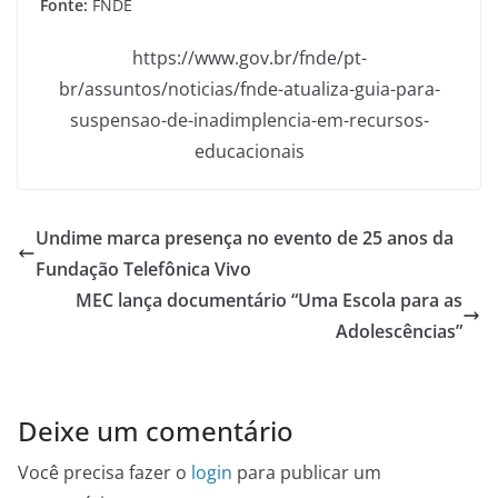
Fonte:
FNDE
https://www.gov.br/fnde/pt-
br/assuntos/noticias/fnde-atualiza-guia-para-
suspensao-de-inadimplencia-em-recursos-
educacionais
Undime marca presença no evento de 25 anos da
Fundação Telefônica Vivo
MEC lança documentário “Uma Escola para as
Adolescências”
Deixe um comentário
Você precisa fazer o
login
para publicar um