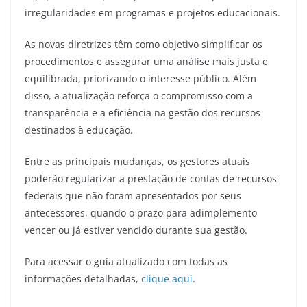
irregularidades em programas e projetos educacionais.
As novas diretrizes têm como objetivo simplificar os
procedimentos e assegurar uma análise mais justa e
equilibrada, priorizando o interesse público. Além
disso, a atualização reforça o compromisso com a
transparência e a eficiência na gestão dos recursos
destinados à educação.
Entre as principais mudanças, os gestores atuais
poderão regularizar a prestação de contas de recursos
federais que não foram apresentados por seus
antecessores, quando o prazo para adimplemento
vencer ou já estiver vencido durante sua gestão.
Para acessar o guia atualizado com todas as
informações detalhadas,
clique aqui
.