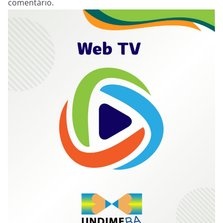
comentário.