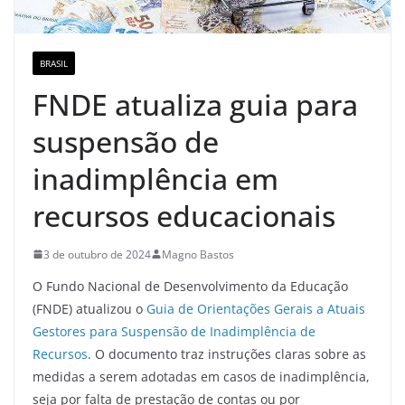
BRASIL
FNDE atualiza guia para
suspensão de
inadimplência em
recursos educacionais
3 de outubro de 2024
Magno Bastos
O Fundo Nacional de Desenvolvimento da Educação
(FNDE) atualizou o
Guia de Orientações Gerais a Atuais
Gestores para Suspensão de Inadimplência de
Recursos
. O documento traz instruções claras sobre as
medidas a serem adotadas em casos de inadimplência,
seja por falta de prestação de contas ou por