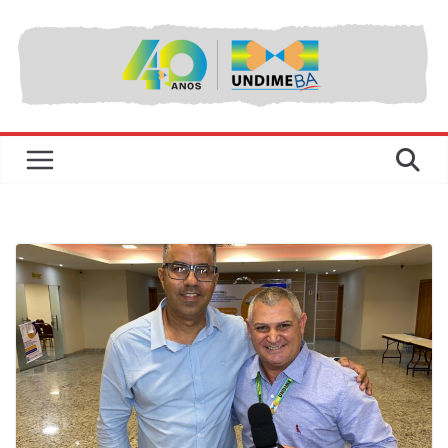
luckyjet
parimatch
pinup
pin-up
mostbet casino
mostbet
mosbet
4a bet
pin-up
1win sayti
1win aposta
1win aviator
parimatch
lucky jet crash
pin-up
mostbet kz
mosbet casino
1win online
1win
mostbet casino
pinup casino
1win slot
mostbet casino
1win aviator
pin up casino
mosbet india
lucky jet casino
1win kz
1 win
mostbet
4r bet
mosbet casino
mostbet casino
mostbet kz
4a bet
aviator
lucky jet online
1 win az
aviator
1win games
mostbet aviator login
lacky jet
mostbet aviator login
1win
pin up kz
1win casino
pinup
pin up india
4rabet mirror
pin up bet
1 win
Pular
para
o
conteúdo