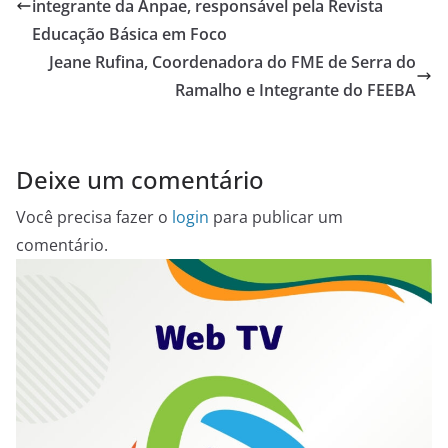
integrante da Anpae, responsável pela Revista
Educação Básica em Foco
Jeane Rufina, Coordenadora do FME de Serra do
Ramalho e Integrante do FEEBA
Deixe um comentário
Você precisa fazer o
login
para publicar um
comentário.