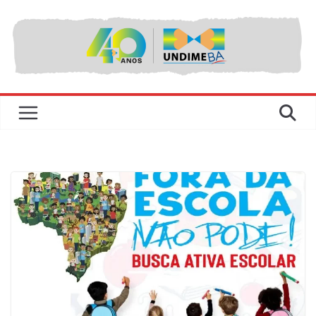
luckyjet
parimatch
pinup
pin-up
mostbet casino
mostbet
mosbet
4a bet
pin-up
1win sayti
1win aposta
1win aviator
parimatch
lucky jet crash
pin-up
mostbet kz
mosbet casino
1win online
1win
mostbet casino
pinup casino
1win slot
mostbet casino
1win aviator
pin up casino
mosbet india
lucky jet casino
1win kz
1 win
mostbet
4r bet
mosbet casino
mostbet casino
mostbet kz
4a bet
aviator
lucky jet online
1 win az
aviator
1win games
mostbet aviator login
lacky jet
mostbet aviator login
1win
pin up kz
1win casino
pinup
pin up india
4rabet mirror
pin up bet
1 win
Pular
para
o
conteúdo