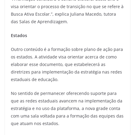
visa orientar o processo de transição no que se refere à
Busca Ativa Escolar.”, explica Juliana Macedo, tutora
das Salas de Aprendizagem.
Estados
Outro conteúdo é a formação sobre plano de ação para
os estados. A atividade visa orientar acerca de como
elaborar esse documento, que estabelecerá as
diretrizes para implementação da estratégia nas redes
estaduais de educação.
No sentido de permanecer oferecendo suporte para
que as redes estaduais avancem na implementação da
estratégia e no uso da plataforma, a nova grade conta
com uma sala voltada para a formação das equipes das
que atuam nos estados.