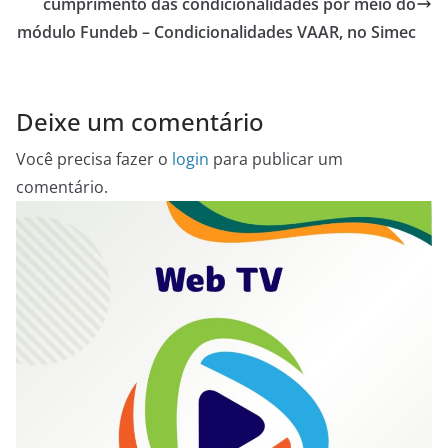
cumprimento das condicionalidades por meio do
módulo Fundeb – Condicionalidades VAAR, no Simec
Deixe um comentário
Você precisa fazer o
login
para publicar um
comentário.