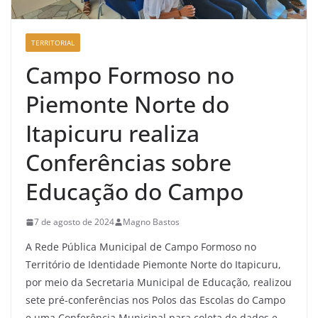
TERRITORIAL
Campo Formoso no
Piemonte Norte do
Itapicuru realiza
Conferências sobre
Educação do Campo
7 de agosto de 2024
Magno Bastos
A Rede Pública Municipal de Campo Formoso no
Território de Identidade Piemonte Norte do Itapicuru,
por meio da Secretaria Municipal de Educação, realizou
sete pré-conferências nos Polos das Escolas do Campo
e uma Conferência Municipal para coleta de dados e