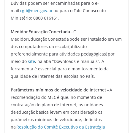
Dúvidas podem ser encaminhadas para o e-
mail
cgti@mec.gov.br
ou para o Fale Conosco do
Ministério: 0800 616161.
Medidor Educação Conectada –
O
Medidor Educação Conectada pode ser instalado em um
dos computadores da escola (utilizado
preferencialmente para atividades pedagógicas) por
meio do
site
, na aba “Downloads e manuais”. A
ferramenta é essencial para o monitoramento da
qualidade de internet das escolas no País.
Parâmetros mínimos de velocidade de internet
–
A
recomendação do MEC é que, no momento de
contratação do plano de internet, as unidades
de educação básica levem em consideração os
parâmetros mínimos de velocidade, definidos
na
Resolução do Comitê Executivo da Estratégia