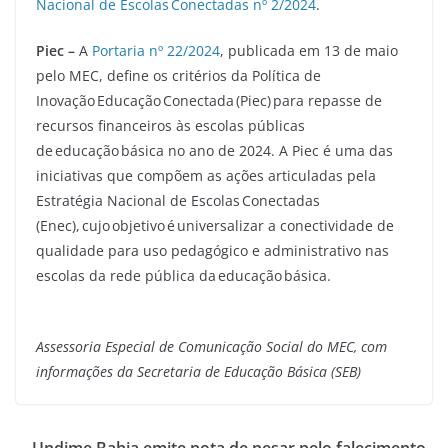
Nacional de Escolas Conectadas nº 2/2024
.
Piec –
A
Portaria nº 22/2024
, publicada em 13 de maio
pelo MEC, define os critérios da Política de
Inovação Educação Conectada (Piec) para repasse de
recursos financeiros às escolas públicas
de educação básica no ano de 2024. A Piec é uma das
iniciativas que compõem as ações articuladas pela
Estratégia Nacional de Escolas Conectadas
(Enec), cujo objetivo é universalizar a conectividade de
qualidade para uso pedagógico e administrativo nas
escolas da rede pública da educação básica.
Assessoria Especial de Comunicação Social do MEC, com
informações da Secretaria de Educação Básica (SEB)
Undime Bahia emite nota de pesar pelo falecimento