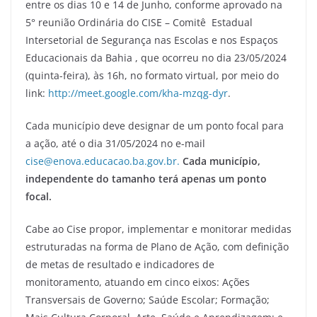
entre os dias 10 e 14 de Junho, conforme aprovado na
5° reunião Ordinária do CISE – Comitê Estadual
Intersetorial de Segurança nas Escolas e nos Espaços
Educacionais da Bahia , que ocorreu no dia 23/05/2024
(quinta-feira), às 16h, no formato virtual, por meio do
link:
http://meet.google.com/kha-mzqg-dyr
.
Cada município deve designar de um ponto focal para
a ação, até o dia 31/05/2024 no e-mail
cise@enova.educacao.ba.gov.br
.
Cada município,
independente do tamanho terá apenas um ponto
focal.
Cabe ao Cise propor, implementar e monitorar medidas
estruturadas na forma de Plano de Ação, com definição
de metas de resultado e indicadores de
monitoramento, atuando em cinco eixos: Ações
Transversais de Governo; Saúde Escolar; Formação;