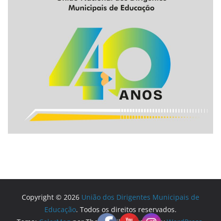
Copyright © 2026
União dos Dirigentes Municipais de
Educação
. Todos os direitos reservados.