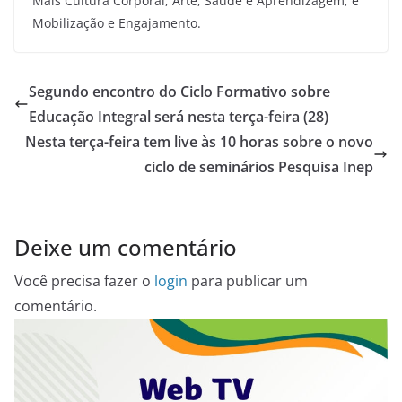
Mais Cultura Corporal, Arte, Saúde e Aprendizagem; e
Mobilização e Engajamento.
Segundo encontro do Ciclo Formativo sobre
Educação Integral será nesta terça-feira (28)
Nesta terça-feira tem live às 10 horas sobre o novo
ciclo de seminários Pesquisa Inep
Deixe um comentário
Você precisa fazer o
login
para publicar um
comentário.