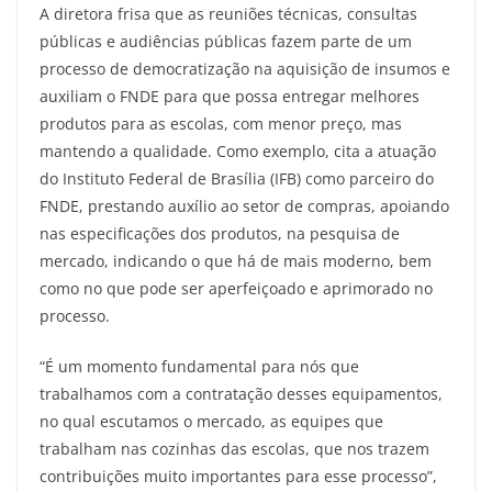
A diretora frisa que as reuniões técnicas, consultas
públicas e audiências públicas fazem parte de um
processo de democratização na aquisição de insumos e
auxiliam o FNDE para que possa entregar melhores
produtos para as escolas, com menor preço, mas
mantendo a qualidade. Como exemplo, cita a atuação
do Instituto Federal de Brasília (IFB) como parceiro do
FNDE, prestando auxílio ao setor de compras, apoiando
nas especificações dos produtos, na pesquisa de
mercado, indicando o que há de mais moderno, bem
como no que pode ser aperfeiçoado e aprimorado no
processo.
“É um momento fundamental para nós que
trabalhamos com a contratação desses equipamentos,
no qual escutamos o mercado, as equipes que
trabalham nas cozinhas das escolas, que nos trazem
contribuições muito importantes para esse processo”,