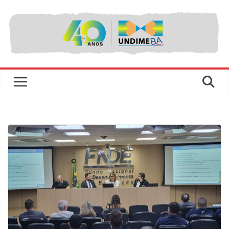
luckyjet
parimatch
pinup
pin-up
mostbet casino
mostbet
mosbet
4a bet
pin-up
1win sayti
1win aposta
1win aviator
parimatch
lucky jet crash
pin-up
mostbet kz
mosbet casino
1win online
1win
mostbet casino
pinup casino
1win slot
mostbet casino
1win aviator
pin up casino
mosbet india
lucky jet casino
1win kz
1 win
mostbet
4r bet
mosbet casino
mostbet casino
mostbet kz
4a bet
aviator
lucky jet online
1 win az
aviator
1win games
mostbet aviator login
lacky jet
mostbet aviator login
1win
pin up kz
1win casino
pinup
pin up india
4rabet mirror
pin up bet
1 win
Pular
para
o
conteúdo