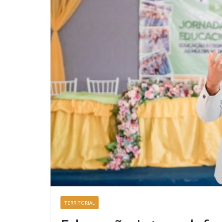
TERRITORIAL