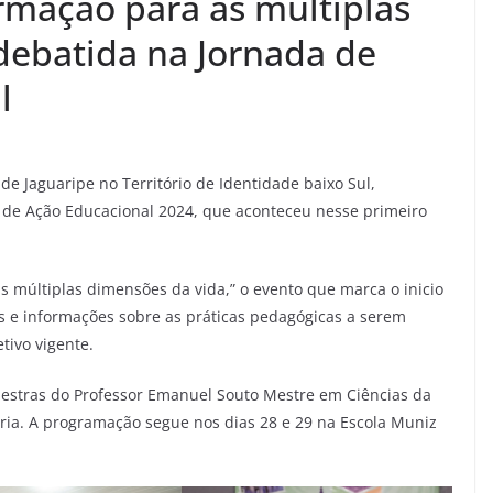
ormação para as múltiplas
debatida na Jornada de
l
de Jaguaripe no Território de Identidade baixo Sul,
a de Ação Educacional 2024, que aconteceu nesse primeiro
s múltiplas dimensões da vida,” o evento que marca o inicio
es e informações sobre as práticas pedagógicas a serem
tivo vigente.
lestras do Professor Emanuel Souto Mestre em Ciências da
ria. A programação segue nos dias 28 e 29 na Escola Muniz