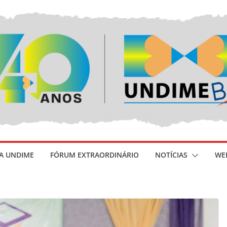
 A UNDIME
FÓRUM EXTRAORDINÁRIO
NOTÍCIAS
WE