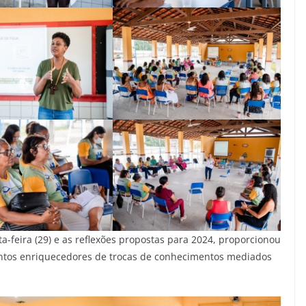
a-feira (29) e as reflexões propostas para 2024, proporcionou
ntos enriquecedores de trocas de conhecimentos mediados