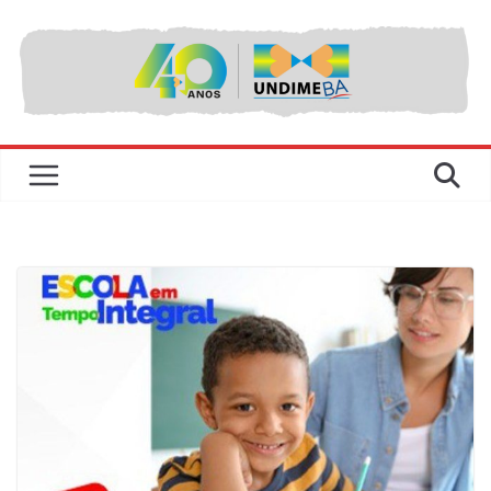
luckyjet
parimatch
pinup
pin-up
mostbet casino
mostbet
mosbet
4a bet
pin-up
1win sayti
1win aposta
1win aviator
parimatch
lucky jet crash
pin-up
mostbet kz
mosbet casino
1win online
1win
mostbet casino
pinup casino
1win slot
mostbet casino
1win aviator
pin up casino
mosbet india
lucky jet casino
1win kz
1 win
mostbet
4r bet
mosbet casino
mostbet casino
mostbet kz
4a bet
aviator
lucky jet online
1 win az
aviator
1win games
mostbet aviator login
lacky jet
mostbet aviator login
1win
pin up kz
1win casino
pinup
pin up india
4rabet mirror
pin up bet
1 win
Pular
para
o
conteúdo