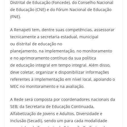
Distrital de Educação (Foncede), do Conselho Nacional
de Educação (CNE) e do Fórum Nacional de Educação
(FNE).
A Renapeti tem, dentre suas competências, assessorar
tecnicamente a secretaria estadual, municipal
ou distrital de educação no
planejamento, na implementação, no monitoramento
e no aprimoramento contínuo da sua política
de educação integral em tempo integral. Além disso,
deve coletar, organizar e disponibilizar informações
referentes à implementação em nível local, apoiando o
MEC no monitoramento e na avaliação.
A Rede será composta por coordenadores nacionais da
SEB; da Secretaria de Educação Continuada,
Alfabetização de Jovens e Adultos, Diversidade e
Inclusão (Secadi), sendo um para cada modalidade