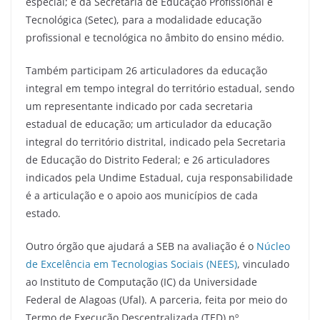
especial; e da Secretaria de Educação Profissional e
Tecnológica (Setec), para a modalidade educação
profissional e tecnológica no âmbito do ensino médio.
Também participam 26 articuladores da educação
integral em tempo integral do território estadual, sendo
um representante indicado por cada secretaria
estadual de educação; um articulador da educação
integral do território distrital, indicado pela Secretaria
de Educação do Distrito Federal; e 26 articuladores
indicados pela Undime Estadual, cuja responsabilidade
é a articulação e o apoio aos municípios de cada
estado.
Outro órgão que ajudará a SEB na avaliação é o
Núcleo
de Excelência em Tecnologias Sociais (NEES)
, vinculado
ao Instituto de Computação (IC) da Universidade
Federal de Alagoas (Ufal). A parceria, feita por meio do
Termo de Execução Descentralizada (TED) nº