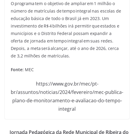
O programa tem o objetivo de ampliar em 1 milhão o
número de matrículas de tempo integral nas escolas de
educação básica de todo o Brasil já em 2023. Um
investimento de R$ 4 bilhões irá permitir que estados e
municípios e o Distrito Federal possam expandir a
oferta de jornada em tempo integral em suas redes.
Depois, a meta será alcançar, até o ano de 2026, cerca
de 3,2 milhões de matrículas.
Fonte:
MEC
https://www.gov.br/mec/pt-
br/assuntos/noticias/2024/fevereiro/mec-publica-
plano-de-monitoramento-e-avaliacao-do-tempo-
integral
Jornada Pedagógica da Rede Municipal de Ribeira do