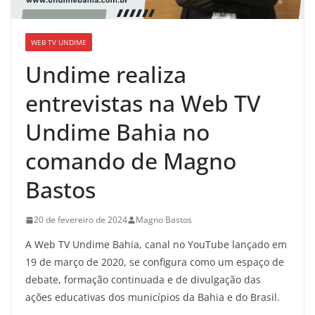
WEB TV UNDIME
Undime realiza
entrevistas na Web TV
Undime Bahia no
comando de Magno
Bastos
20 de fevereiro de 2024
Magno Bastos
A Web TV Undime Bahia, canal no YouTube lançado em
19 de março de 2020, se configura como um espaço de
debate, formação continuada e de divulgação das
ações educativas dos municípios da Bahia e do Brasil.