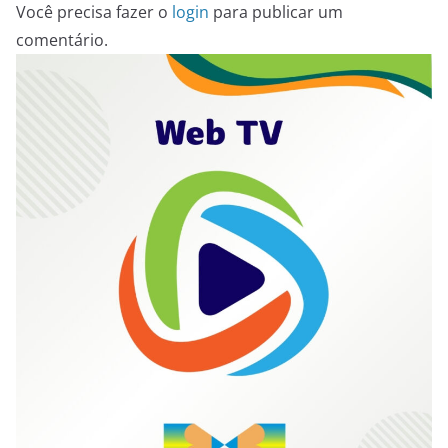
Você precisa fazer o
login
para publicar um
comentário.