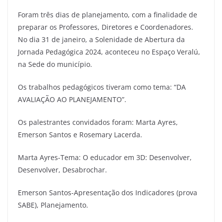
Foram três dias de planejamento, com a finalidade de
preparar os Professores, Diretores e Coordenadores.
No dia 31 de janeiro, a Solenidade de Abertura da
Jornada Pedagógica 2024, aconteceu no Espaço Veralú,
na Sede do município.
Os trabalhos pedagógicos tiveram como tema: “DA
AVALIAÇÃO AO PLANEJAMENTO”.
Os palestrantes convidados foram: Marta Ayres,
Emerson Santos e Rosemary Lacerda.
Marta Ayres-Tema: O educador em 3D: Desenvolver,
Desenvolver, Desabrochar.
Emerson Santos-Apresentação dos Indicadores (prova
SABE), Planejamento.