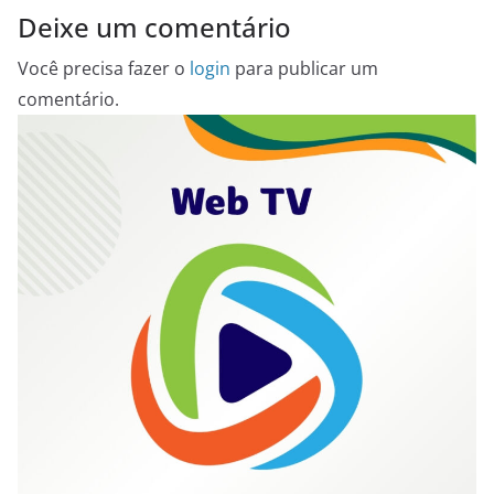
Deixe um comentário
Você precisa fazer o
login
para publicar um
comentário.