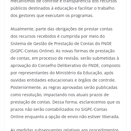
mecanismos de controle e transparência dos recursos
públicos destinados à educação e facilitar o trabalho
dos gestores que executam os programas.
Atualmente, parte das obrigações de prestar contas
dos recursos recebidos é cumprida por meio do
Sistema de Gestão de Prestação de Contas do FNDE
(SiGPC-Contas Online). As novas formas de prestação
de contas, em processo de revisão, serão submetidas à
aprovação do Conselho Deliberativo do FNDE, composto
por representantes do Ministério da Educação, após
ouvidas entidades educacionais e órgãos de controle.
Posteriormente, as regras aprovadas serão publicadas
como resolução, impactando nos atuais prazos de
prestação de contas. Dessa forma, esclarecemos que os
prazos não serão contabilizados no SiGPC-Contas
Online enquanto a opção de envio não estiver liberada.
As medidas subsequentes relativas aos procedimentos