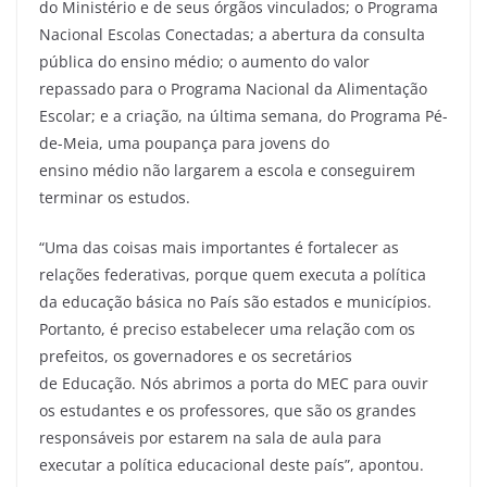
do Ministério e de seus órgãos vinculados; o Programa
Nacional Escolas Conectadas; a abertura da consulta
pública do ensino médio; o aumento do valor
repassado para o Programa Nacional da Alimentação
Escolar; e a criação, na última semana, do Programa Pé-
de-Meia, uma poupança para jovens do
ensino médio não largarem a escola e conseguirem
terminar os estudos.
“Uma das coisas mais importantes é fortalecer as
relações federativas, porque quem executa a política
da educação básica no País são estados e municípios.
Portanto, é preciso estabelecer uma relação com os
prefeitos, os governadores e os secretários
de Educação. Nós abrimos a porta do MEC para ouvir
os estudantes e os professores, que são os grandes
responsáveis por estarem na sala de aula para
executar a política educacional deste país”, apontou.