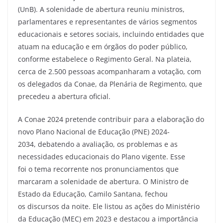
(UnB). A solenidade de abertura reuniu ministros,
parlamentares e representantes de vários segmentos
educacionais e setores sociais, incluindo entidades que
atuam na educação e em órgãos do poder público,
conforme estabelece o Regimento Geral. Na plateia,
cerca de 2.500 pessoas acompanharam a votação, com
os delegados da Conae, da Plenária de Regimento, que
precedeu a abertura oficial.
A Conae 2024 pretende contribuir para a elaboração do
novo Plano Nacional de Educação (PNE) 2024-
2034, debatendo a avaliação, os problemas e as
necessidades educacionais do Plano vigente. Esse
foi o tema recorrente nos pronunciamentos que
marcaram a solenidade de abertura. O Ministro de
Estado da Educação, Camilo Santana, fechou
os discursos da noite. Ele listou as ações do Ministério
da Educação (MEC) em 2023 e destacou a importância