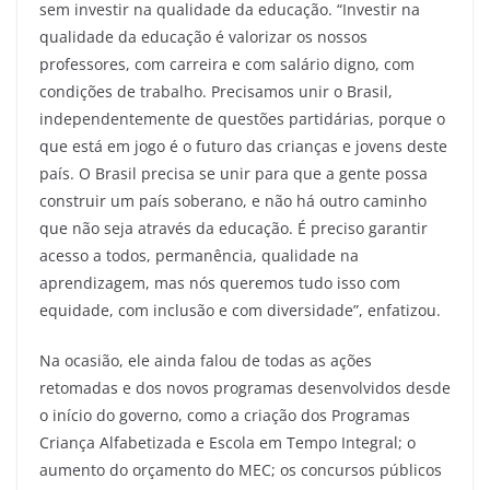
sem investir na qualidade da educação. “Investir na
qualidade da educação é valorizar os nossos
professores, com carreira e com salário digno, com
condições de trabalho. Precisamos unir o Brasil,
independentemente de questões partidárias, porque o
que está em jogo é o futuro das crianças e jovens deste
país. O Brasil precisa se unir para que a gente possa
construir um país soberano, e não há outro caminho
que não seja através da educação. É preciso garantir
acesso a todos, permanência, qualidade na
aprendizagem, mas nós queremos tudo isso com
equidade, com inclusão e com diversidade”, enfatizou.
Na ocasião, ele ainda falou de todas as ações
retomadas e dos novos programas desenvolvidos desde
o início do governo, como a criação dos Programas
Criança Alfabetizada e Escola em Tempo Integral; o
aumento do orçamento do MEC; os concursos públicos