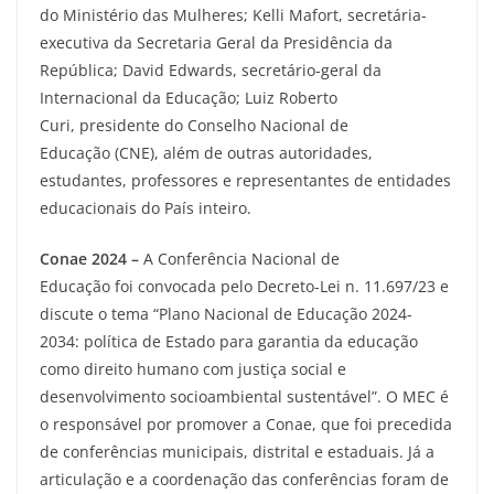
do Ministério das Mulheres; Kelli Mafort, secretária-
executiva da Secretaria Geral da Presidência da
República; David Edwards, secretário-geral da
Internacional da Educação; Luiz Roberto
Curi, presidente do Conselho Nacional de
Educação (CNE), além de outras autoridades,
estudantes, professores e representantes de entidades
educacionais do País inteiro.
Conae 2024 –
A Conferência Nacional de
Educação foi convocada pelo Decreto-Lei n. 11.697/23 e
discute o tema “Plano Nacional de Educação 2024-
2034: política de Estado para garantia da educação
como direito humano com justiça social e
desenvolvimento socioambiental sustentável”. O MEC é
o responsável por promover a Conae, que foi precedida
de conferências municipais, distrital e estaduais. Já a
articulação e a coordenação das conferências foram de