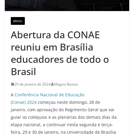
BRASIL
Abertura da CONAE
reuniu em Brasília
educadores de todo o
Brasil
29 de janeiro de 2024
Magno Bastos
A
Conferência Nacional de Educação
(Conae) 2024
começou neste domingo, 28 de
janeiro, com aprovação do Regimento Geral que vai
guiar os colóquios e as plenárias dos demais dias da
etapa nacional, a continuar nesta segunda e terça-
feira, 29 e 30 de janeiro, na Universidade de Brasília