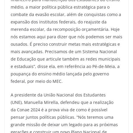
médio, a maior política pública estratégica para o
combate da evasão escolar, além de conquistas como a
expansão dos institutos federais, do reajuste da
merenda escolar, da recomposição orçamentária. Hoje
nós estamos aqui para dizer que nós podemos ser mais
ousados. É preciso construir metas mais estratégicas e
mais avançadas. Precisamos de um Sistema Nacional
de Educação que articule também as redes municipais
e estaduais”, disse ela, em referência ao Pé-de-Meia, a
poupança do ensino médio lançada pelo governo
federal, por meio do MEC.
A presidente da União Nacional dos Estudantes
(UNE), Manuella Mirella, defendeu que a realização
da Conae 2024 é a prova viva de como é possível
pensar juntos políticas públicas. “Nós teremos uma
grande missão de deixar um legado para as próximas
gerações e construir um novo Plano Nacional de