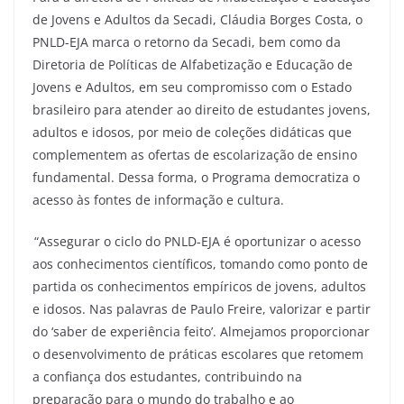
de Jovens e Adultos da Secadi, Cláudia Borges Costa, o
PNLD-EJA marca o retorno da Secadi, bem como da
Diretoria de Políticas de Alfabetização e Educação de
Jovens e Adultos, em seu compromisso com o Estado
brasileiro para atender ao direito de estudantes jovens,
adultos e idosos, por meio de coleções didáticas que
complementem as ofertas de escolarização de ensino
fundamental. Dessa forma, o Programa democratiza o
acesso às fontes de informação e cultura.
“Assegurar o ciclo do PNLD-EJA é oportunizar o acesso
aos conhecimentos científicos, tomando como ponto de
partida os conhecimentos empíricos de jovens, adultos
e idosos. Nas palavras de Paulo Freire, valorizar e partir
do ‘saber de experiência feito’. Almejamos proporcionar
o desenvolvimento de práticas escolares que retomem
a confiança dos estudantes, contribuindo na
preparação para o mundo do trabalho e ao