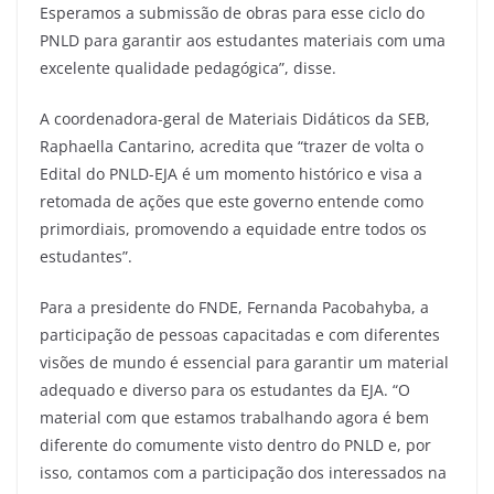
Esperamos a submissão de obras para esse ciclo do
PNLD para garantir aos estudantes materiais com uma
excelente qualidade pedagógica”, disse.
A coordenadora-geral de Materiais Didáticos da SEB,
Raphaella Cantarino, acredita que “trazer de volta o
Edital do PNLD-EJA é um momento histórico e visa a
retomada de ações que este governo entende como
primordiais, promovendo a equidade entre todos os
estudantes”.
Para a presidente do FNDE, Fernanda Pacobahyba, a
participação de pessoas capacitadas e com diferentes
visões de mundo é essencial para garantir um material
adequado e diverso para os estudantes da EJA. “O
material com que estamos trabalhando agora é bem
diferente do comumente visto dentro do PNLD e, por
isso, contamos com a participação dos interessados na