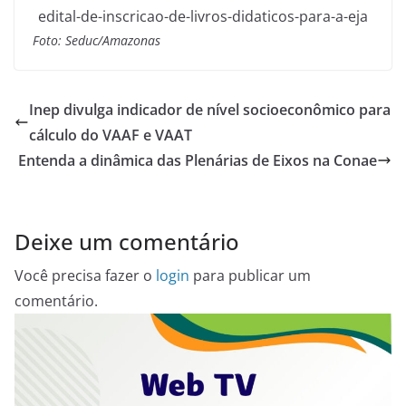
edital-de-inscricao-de-livros-didaticos-para-a-eja
Foto: Seduc/Amazonas
Inep divulga indicador de nível socioeconômico para
cálculo do VAAF e VAAT
Entenda a dinâmica das Plenárias de Eixos na Conae
Deixe um comentário
Você precisa fazer o
login
para publicar um
comentário.