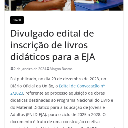
BRASIL
Divulgado edital de
inscrição de livros
didáticos para a EJA
2 de janeiro de 2024
Magno Bastos
Foi publicado, no dia 29 de dezembro de 2023, no
Diário Oficial da União, o
Edital de Convocação nº
2/2023
, referente ao processo aquisição de obras
didáticas destinadas ao Programa Nacional do Livro e
do Material Didático para a Educação de Jovens e
Adultos (PNLD-EJA), para o ciclo de 2025 a 2028. O
documento é fruto de uma construção coletiva