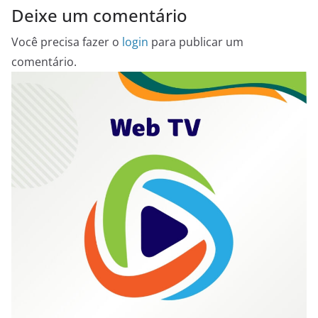
Deixe um comentário
Você precisa fazer o
login
para publicar um
comentário.