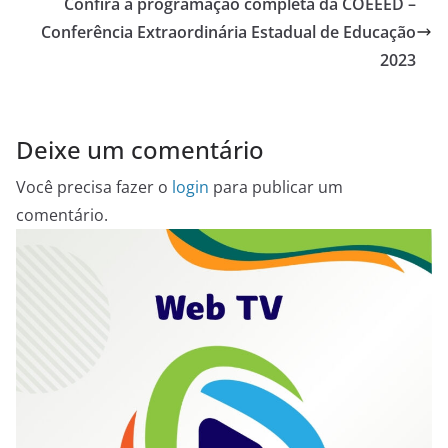
Confira a programação completa da COEEED –
Conferência Extraordinária Estadual de Educação
2023
Deixe um comentário
Você precisa fazer o
login
para publicar um
comentário.