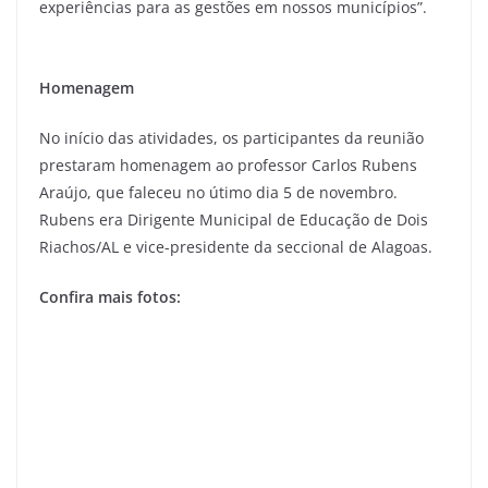
experiências para as gestões em nossos municípios”.
Homenagem
No início das atividades, os participantes da reunião
prestaram homenagem ao professor Carlos Rubens
Araújo, que faleceu no útimo dia 5 de novembro.
Rubens era Dirigente Municipal de Educação de Dois
Riachos/AL e vice-presidente da seccional de Alagoas.
Confira mais fotos: