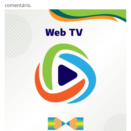
comentário.