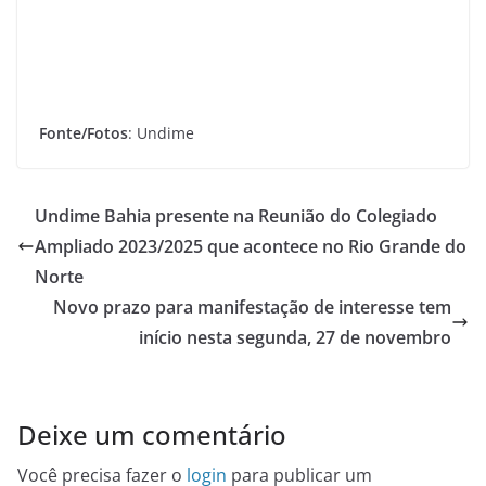
Fonte/Fotos
: Undime
Undime Bahia presente na Reunião do Colegiado
Ampliado 2023/2025 que acontece no Rio Grande do
Norte
Novo prazo para manifestação de interesse tem
início nesta segunda, 27 de novembro
Deixe um comentário
Você precisa fazer o
login
para publicar um