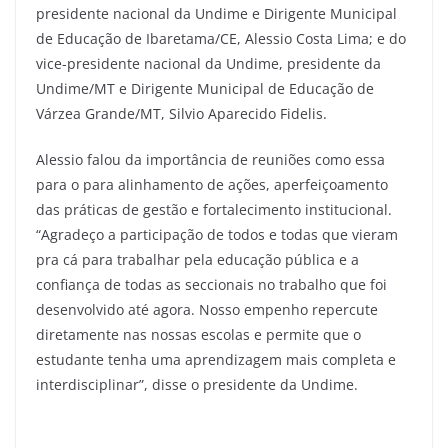
presidente nacional da Undime e Dirigente Municipal
de Educação de Ibaretama/CE, Alessio Costa Lima; e do
vice-presidente nacional da Undime, presidente da
Undime/MT e Dirigente Municipal de Educação de
Várzea Grande/MT, Silvio Aparecido Fidelis.
Alessio falou da importância de reuniões como essa
para o para alinhamento de ações, aperfeiçoamento
das práticas de gestão e fortalecimento institucional.
“Agradeço a participação de todos e todas que vieram
pra cá para trabalhar pela educação pública e a
confiança de todas as seccionais no trabalho que foi
desenvolvido até agora. Nosso empenho repercute
diretamente nas nossas escolas e permite que o
estudante tenha uma aprendizagem mais completa e
interdisciplinar”, disse o presidente da Undime.