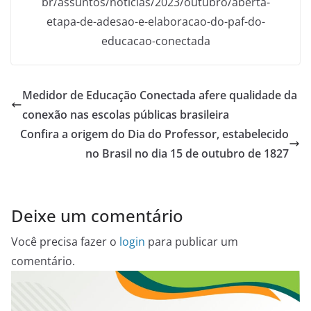
br/assuntos/noticias/2023/outubro/aberta-
etapa-de-adesao-e-elaboracao-do-paf-do-
educacao-conectada
Medidor de Educação Conectada afere qualidade da
conexão nas escolas públicas brasileira
Confira a origem do Dia do Professor, estabelecido
no Brasil no dia 15 de outubro de 1827
Deixe um comentário
Você precisa fazer o
login
para publicar um
comentário.