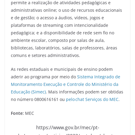
permite a realização de atividades pedagógicas e
administrativas online; o uso de recursos educacionais
e de gestão; o acesso a áudios, vídeos, jogos e
plataformas de streaming com intencionalidade
pedagógica; e a disponibilidade de rede sem fio no
ambiente escolar, composto por salas de aula,
bibliotecas, laboratórios, salas de professores, áreas
comuns e setores administrativos.
As redes estaduais e municipais de ensino podem
aderir ao programa por meio do
Sistema Integrado de
Monitoramento Execução e Controle do Ministério da
Educação (Simec)
. Mais informações podem ser obtidas
no número 0800616161 ou
pelo chat Serviços do MEC
.
Fonte:
MEC
https://www.gov.br/mec/pt-