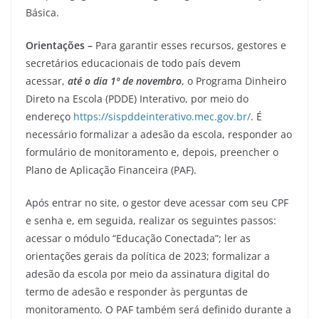
Básica.
Orientações –
Para garantir esses recursos, gestores e
secretários educacionais de todo país devem
acessar,
até o dia 1º de novembro
, o Programa Dinheiro
Direto na Escola (PDDE) Interativo, por meio do
endereço
https://sispddeinterativo.mec.gov.br/
. É
necessário formalizar a adesão da escola, responder ao
formulário de monitoramento e, depois, preencher o
Plano de Aplicação Financeira (PAF).
Após entrar no site, o gestor deve acessar com seu CPF
e senha e, em seguida, realizar os seguintes passos:
acessar o módulo “Educação Conectada”; ler as
orientações gerais da política de 2023; formalizar a
adesão da escola por meio da assinatura digital do
termo de adesão e responder às perguntas de
monitoramento. O PAF também será definido durante a