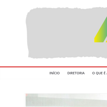
luckyjet
parimatch
pinup
pin-up
mostbet casino
mostbet
mosbet
4a bet
pin-up
1win sayti
1win aposta
1win aviator
parimatch
lucky jet crash
pin-up
mostbet kz
mosbet casino
1win online
1win
mostbet casino
pinup casino
1win slot
mostbet casino
1win aviator
pin up casino
mosbet india
lucky jet casino
1win kz
1 win
mostbet
4r bet
mosbet casino
mostbet casino
mostbet kz
4a bet
aviator
lucky jet online
1 win az
aviator
1win games
mostbet aviator login
lacky jet
mostbet aviator login
1win
pin up kz
1win casino
pinup
pin up india
4rabet mirror
pin up bet
1 win
Pular
para
o
conteúdo
INÍCIO
DIRETORIA
O QUE É