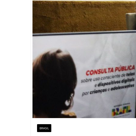
BRASIL