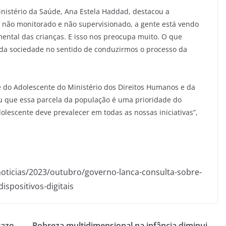
inistério da Saúde, Ana Estela Haddad, destacou a
o, não monitorado e não supervisionado, a gente está vendo
 mental das crianças. E isso nos preocupa muito. O que
da sociedade no sentido de conduzirmos o processo da
 e do Adolescente do Ministério dos Direitos Humanos e da
sou que essa parcela da população é uma prioridade do
olescente deve prevalecer em todas as nossas iniciativas”,
oticias/2023/outubro/governo-lanca-consulta-sobre-
ispositivos-digitais
razo
Pobreza multidimensional na infância diminui,