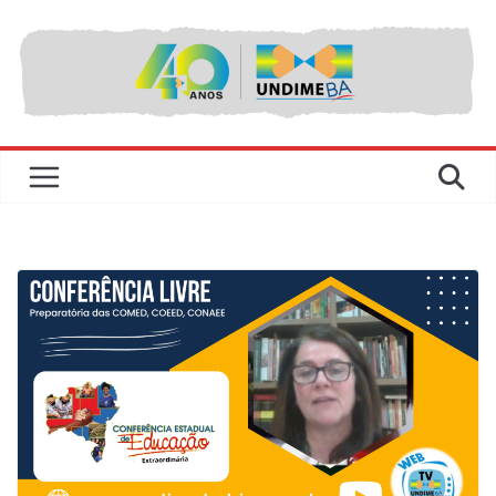
luckyjet
parimatch
pinup
pin-up
mostbet casino
mostbet
mosbet
4a bet
pin-up
1win sayti
1win aposta
1win aviator
parimatch
lucky jet crash
pin-up
mostbet kz
mosbet casino
1win online
1win
mostbet casino
pinup casino
1win slot
mostbet casino
1win aviator
pin up casino
mosbet india
lucky jet casino
1win kz
1 win
mostbet
4r bet
mosbet casino
mostbet casino
mostbet kz
4a bet
aviator
lucky jet online
1 win az
aviator
1win games
mostbet aviator login
lacky jet
mostbet aviator login
1win
pin up kz
1win casino
pinup
pin up india
4rabet mirror
pin up bet
1 win
Pular
para
o
conteúdo