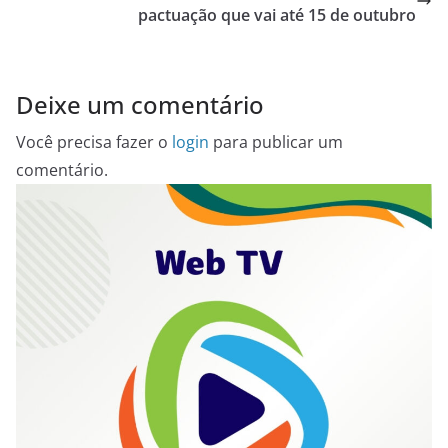
pactuação que vai até 15 de outubro
Deixe um comentário
Você precisa fazer o
login
para publicar um
comentário.