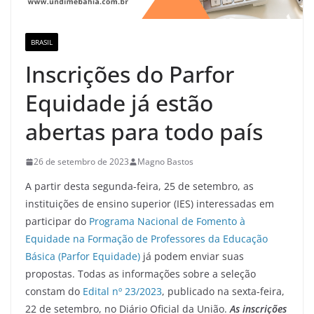
BRASIL
Inscrições do Parfor
Equidade já estão
abertas para todo país
26 de setembro de 2023
Magno Bastos
A partir desta segunda-feira, 25 de setembro, as
instituições de ensino superior (IES) interessadas em
participar do
Programa Nacional de Fomento à
Equidade na Formação de Professores da Educação
Básica (Parfor Equidade)
já podem enviar suas
propostas. Todas as informações sobre a seleção
constam do
Edital nº 23/2023
, publicado na sexta-feira,
22 de setembro, no Diário Oficial da União.
As inscrições