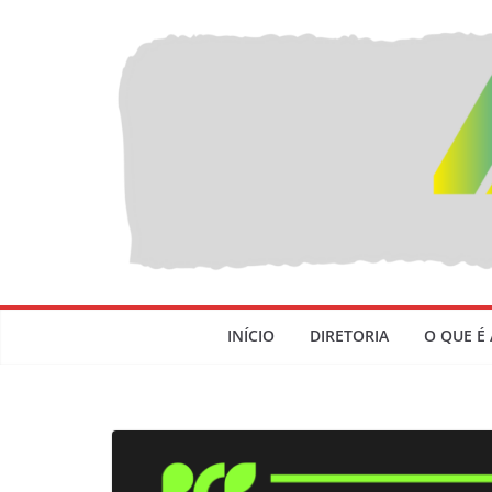
luckyjet
parimatch
pinup
pin-up
mostbet casino
mostbet
mosbet
4a bet
pin-up
1win sayti
1win aposta
1win aviator
parimatch
lucky jet crash
pin-up
mostbet kz
mosbet casino
1win online
1win
mostbet casino
pinup casino
1win slot
mostbet casino
1win aviator
pin up casino
mosbet india
lucky jet casino
1win kz
1 win
mostbet
4r bet
mosbet casino
mostbet casino
mostbet kz
4a bet
aviator
lucky jet online
1 win az
aviator
1win games
mostbet aviator login
lacky jet
mostbet aviator login
1win
pin up kz
1win casino
pinup
pin up india
4rabet mirror
pin up bet
1 win
Pular
para
o
conteúdo
INÍCIO
DIRETORIA
O QUE É