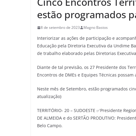
Cinco Encontros Terr
estão programados p
8 de setembro de 2023
Magno Bastos
Interiorizar as ações de participação e acompa
Educação pela Diretoria Executiva da Undime B
de trabalho elaborado pelas Diretorias Executiva
Diante de tal previsão, os 27 Presidente dos Te
Encontros de DMEs e Equipes Técnicas possam 
Neste mês de Setembro, estão programados cinco
atualização)
TERRITÓRIO- 20 – SUDOESTE ✅Presidente Regio
DE ALMEIDA e do SERTÃO PRODUTIVO: President
Belo Campo.