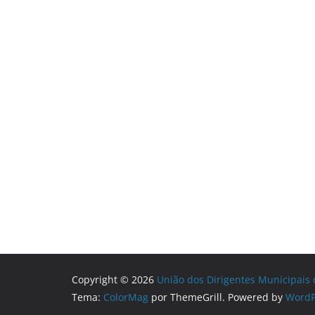
Copyright © 2026
União dos Dirigentes Municipais
Tema:
ColorMag
por ThemeGrill. Powered by
WordP