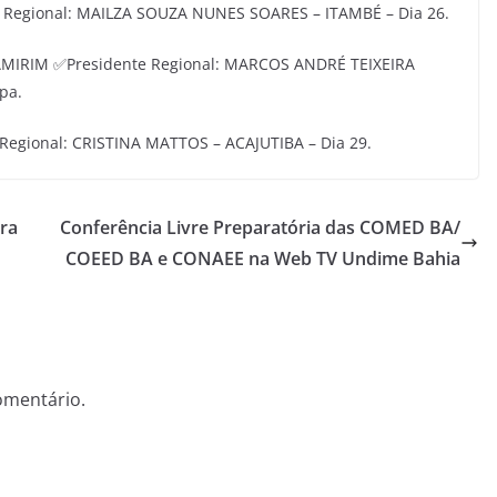
Regional: MAILZA SOUZA NUNES SOARES – ITAMBÉ – Dia 26.
AMIRIM ✅Presidente Regional: MARCOS ANDRÉ TEIXEIRA
pa.
egional: CRISTINA MATTOS – ACAJUTIBA – Dia 29.
ra
Conferência Livre Preparatória das COMED BA/
COEED BA e CONAEE na Web TV Undime Bahia
omentário.