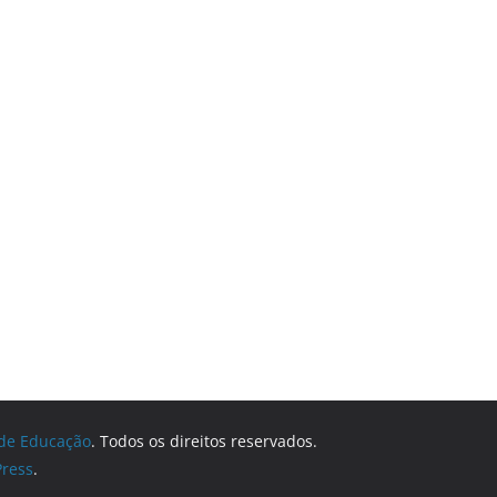
 de Educação
. Todos os direitos reservados.
ress
.