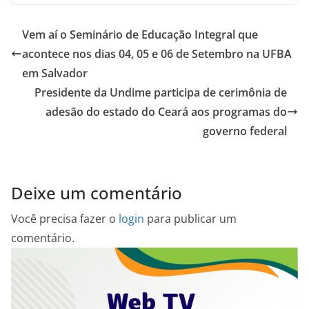
Vem aí o Seminário de Educação Integral que
acontece nos dias 04, 05 e 06 de Setembro na UFBA
em Salvador
Presidente da Undime participa de cerimônia de
adesão do estado do Ceará aos programas do
governo federal
Deixe um comentário
Você precisa fazer o
login
para publicar um
comentário.