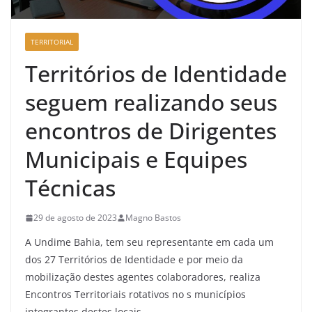
TERRITORIAL
Territórios de Identidade
seguem realizando seus
encontros de Dirigentes
Municipais e Equipes
Técnicas
29 de agosto de 2023
Magno Bastos
A Undime Bahia, tem seu representante em cada um
dos 27 Territórios de Identidade e por meio da
mobilização destes agentes colaboradores, realiza
Encontros Territoriais rotativos no s municípios
integrantes destes locais.