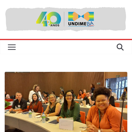
luckyjet
parimatch
pinup
pin-up
mostbet casino
mostbet
mosbet
4a bet
pin-up
1win sayti
1win aposta
1win aviator
parimatch
lucky jet crash
pin-up
mostbet kz
mosbet casino
1win online
1win
mostbet casino
pinup casino
1win slot
mostbet casino
1win aviator
pin up casino
mosbet india
lucky jet casino
1win kz
1 win
mostbet
4r bet
mosbet casino
mostbet casino
mostbet kz
4a bet
aviator
lucky jet online
1 win az
aviator
1win games
mostbet aviator login
lacky jet
mostbet aviator login
1win
pin up kz
1win casino
pinup
pin up india
4rabet mirror
pin up bet
1 win
Pular
para
o
conteúdo