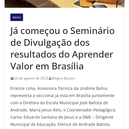
BAHIA
Já começou o Seminário
de Divulgação dos
resultados do Aprender
Valor em Brasília
23 de agosto de 2023
Magno Bastos
Eronize Lima, Assessora Técnica da Undime Bahia,
representa a seccional já está em Brasília juntamente
com a Diretora da Escola Municipal José Batista de
Andrade, Maria Jesus Reis, o Coordenador Pedagógico,
Carlos Eduardo Santana de Jesus e a DME – Dirigente
Municipal de Educação, Elenice de Andrade Batista