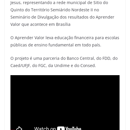
Jesus, representando a rede municipal de Sitio do
Quinto do Território Semiárido Nordeste II no
Seminário de Divulgação dos resultados do Aprender
Valor que acontece em Brasília
O Aprender Valor leva educação financeira para escolas
públicas de ensino fundamental em todo país.
O projeto é uma parceria do Banco Central, do FDD, do
Caed/UFJF, do FGC, da Undime e do Consed.