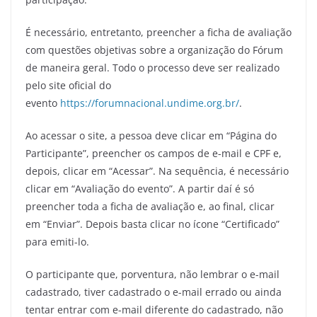
É necessário, entretanto, preencher a ficha de avaliação
com questões objetivas sobre a organização do Fórum
de maneira geral. Todo o processo deve ser realizado
pelo site oficial do
evento
https://forumnacional.undime.org.br/
.
Ao acessar o site, a pessoa deve clicar em “Página do
Participante”, preencher os campos de e-mail e CPF e,
depois, clicar em “Acessar”. Na sequência, é necessário
clicar em “Avaliação do evento”. A partir daí é só
preencher toda a ficha de avaliação e, ao final, clicar
em “Enviar”. Depois basta clicar no ícone “Certificado”
para emiti-lo.
O participante que, porventura, não lembrar o e-mail
cadastrado, tiver cadastrado o e-mail errado ou ainda
tentar entrar com e-mail diferente do cadastrado, não