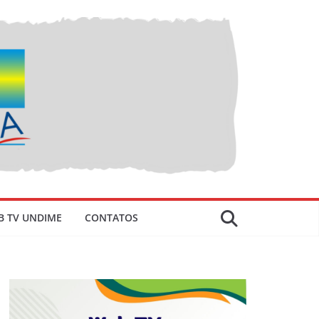
B TV UNDIME
CONTATOS