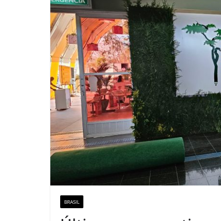
BRASIL