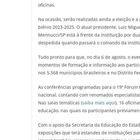
oficinas.
Na ocasião, serão realizadas ainda a eleição e a
biênio 2023-2025. O atual presidente, Luiz Migu
Mennucci/SP está à frente da instituição por du
despedida quando passará o comando da institui
Tudo pronto para que, no dia 6 de agosto, o eve
momentos de formação e informação aos particip
nos 5.568 municípios brasileiros e no Distrito Fe
As conferências programadas para o 19º Fórum 
nacional, contando com renomados especialista
Nas salas temáticas (
saiba mais aqui
), 16 ofici
educação, nas quais os participantes previament
Com o apoio da Secretaria da Educação do Esta
exposições que terá estandes de instituições par