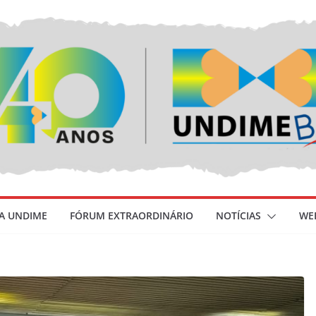
 A UNDIME
FÓRUM EXTRAORDINÁRIO
NOTÍCIAS
WE