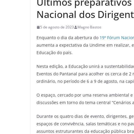
Últimos preparativos 
Nacional dos Dirigen
5 de agosto de 2023
Magno Bastos
Enquanto o dia da abertura do
19º Fórum Nacion
aumenta a expectativa da Undime em realizar, e
Educação do país.
Nesta edição, a Educação unirá a sustentabilid
Eventos do Pantanal para acolher os cerca de 2 
ordinário, no período de 6 a 9 de agosto, na cap
O espaço, cercado por uma reserva ambiental e c
discussões em torno do tema central “Cenários 
Durante os quatro dias de evento, dirigentes, ge
espaços de convivência, salas temáticas e no pa
assuntos estruturantes da educação pública bra