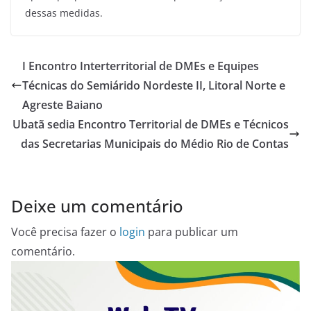
dessas medidas.
I Encontro Interterritorial de DMEs e Equipes
Técnicas do Semiárido Nordeste II, Litoral Norte e
Agreste Baiano
Ubatã sedia Encontro Territorial de DMEs e Técnicos
das Secretarias Municipais do Médio Rio de Contas
Deixe um comentário
Você precisa fazer o
login
para publicar um
comentário.