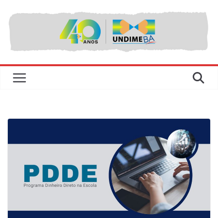
luckyjet
parimatch
pinup
pin-up
mostbet casino
mostbet
mosbet
4a bet
pin-up
1win sayti
1win aposta
1win aviator
parimatch
lucky jet crash
pin-up
mostbet kz
mosbet casino
1win online
1win
mostbet casino
pinup casino
1win slot
mostbet casino
1win aviator
pin up casino
mosbet india
lucky jet casino
1win kz
1 win
mostbet
4r bet
mosbet casino
mostbet casino
mostbet kz
4a bet
aviator
lucky jet online
1 win az
aviator
1win games
mostbet aviator login
lacky jet
mostbet aviator login
1win
pin up kz
1win casino
pinup
pin up india
4rabet mirror
pin up bet
1 win
Pular
para
o
conteúdo