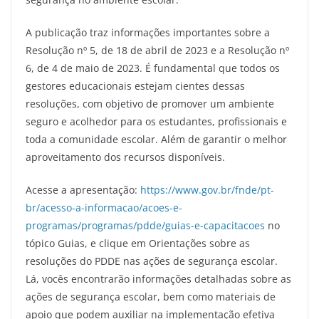
A publicação traz informações importantes sobre a
Resolução nº 5, de 18 de abril de 2023 e a Resolução nº
6, de 4 de maio de 2023. É fundamental que todos os
gestores educacionais estejam cientes dessas
resoluções, com objetivo de promover um ambiente
seguro e acolhedor para os estudantes, profissionais e
toda a comunidade escolar. Além de garantir o melhor
aproveitamento dos recursos disponíveis.
Acesse a apresentação:
https://www.gov.br/fnde/pt-
br/acesso-a-informacao/acoes-e-
programas/programas/pdde/guias-e-capacitacoes
no
tópico Guias, e clique em Orientações sobre as
resoluções do PDDE nas ações de segurança escolar.
Lá, vocês encontrarão informações detalhadas sobre as
ações de segurança escolar, bem como materiais de
apoio que podem auxiliar na implementação efetiva