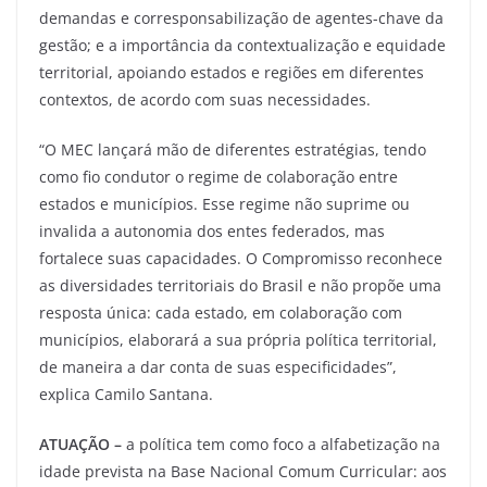
demandas e corresponsabilização de agentes-chave da
gestão; e a importância da contextualização e equidade
territorial, apoiando estados e regiões em diferentes
contextos, de acordo com suas necessidades.
“O MEC lançará mão de diferentes estratégias, tendo
como fio condutor o regime de colaboração entre
estados e municípios. Esse regime não suprime ou
invalida a autonomia dos entes federados, mas
fortalece suas capacidades. O Compromisso reconhece
as diversidades territoriais do Brasil e não propõe uma
resposta única: cada estado, em colaboração com
municípios, elaborará a sua própria política territorial,
de maneira a dar conta de suas especificidades”,
explica Camilo Santana.
ATUAÇÃO –
a política tem como foco a alfabetização na
idade prevista na Base Nacional Comum Curricular: aos