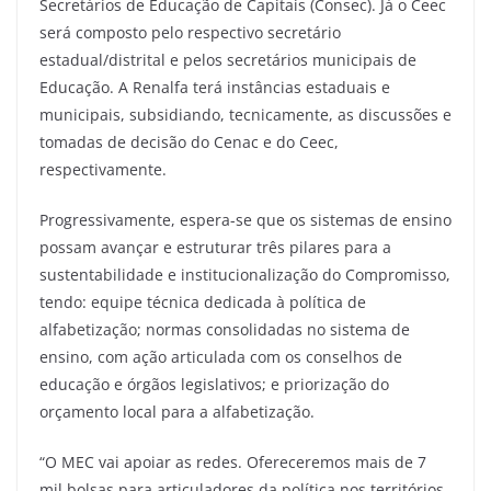
Secretários de Educação de Capitais (Consec). Já o Ceec
será composto pelo respectivo secretário
estadual/distrital e pelos secretários municipais de
Educação. A Renalfa terá instâncias estaduais e
municipais, subsidiando, tecnicamente, as discussões e
tomadas de decisão do Cenac e do Ceec,
respectivamente.
Progressivamente, espera-se que os sistemas de ensino
possam avançar e estruturar três pilares para a
sustentabilidade e institucionalização do Compromisso,
tendo: equipe técnica dedicada à política de
alfabetização; normas consolidadas no sistema de
ensino, com ação articulada com os conselhos de
educação e órgãos legislativos; e priorização do
orçamento local para a alfabetização.
“O MEC vai apoiar as redes. Ofereceremos mais de 7
mil bolsas para articuladores da política nos territórios,