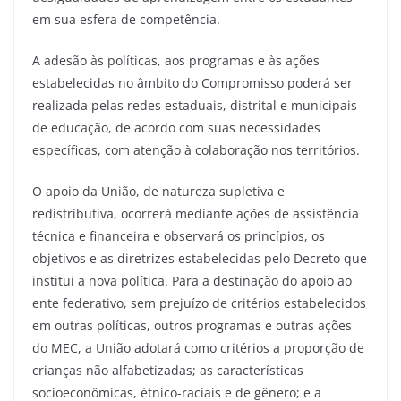
em sua esfera de competência.
A adesão às políticas, aos programas e às ações
estabelecidas no âmbito do Compromisso poderá ser
realizada pelas redes estaduais, distrital e municipais
de educação, de acordo com suas necessidades
específicas, com atenção à colaboração nos territórios.
O apoio da União, de natureza supletiva e
redistributiva, ocorrerá mediante ações de assistência
técnica e financeira e observará os princípios, os
objetivos e as diretrizes estabelecidas pelo Decreto que
institui a nova política. Para a destinação do apoio ao
ente federativo, sem prejuízo de critérios estabelecidos
em outras políticas, outros programas e outras ações
do MEC, a União adotará como critérios a proporção de
crianças não alfabetizadas; as características
socioeconômicas, étnico-raciais e de gênero; e a