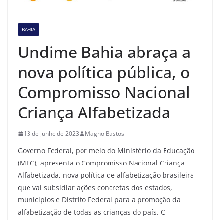
BAHIA
Undime Bahia abraça a
nova política pública, o
Compromisso Nacional
Criança Alfabetizada
13 de junho de 2023
Magno Bastos
Governo Federal, por meio do Ministério da Educação
(MEC), apresenta o Compromisso Nacional Criança
Alfabetizada, nova política de alfabetização brasileira
que vai subsidiar ações concretas dos estados,
municípios e Distrito Federal para a promoção da
alfabetização de todas as crianças do país. O