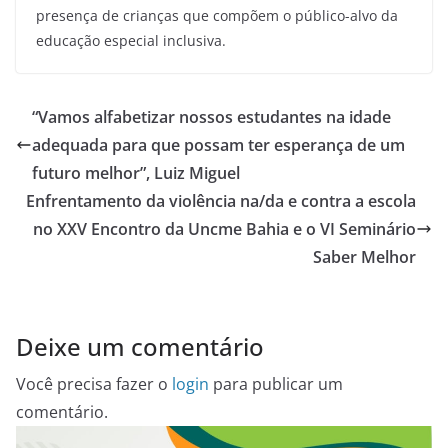
presença de crianças que compõem o público-alvo da
educação especial inclusiva.
“Vamos alfabetizar nossos estudantes na idade
adequada para que possam ter esperança de um
futuro melhor”, Luiz Miguel
Enfrentamento da violência na/da e contra a escola
no XXV Encontro da Uncme Bahia e o VI Seminário
Saber Melhor
Deixe um comentário
Você precisa fazer o
login
para publicar um
comentário.