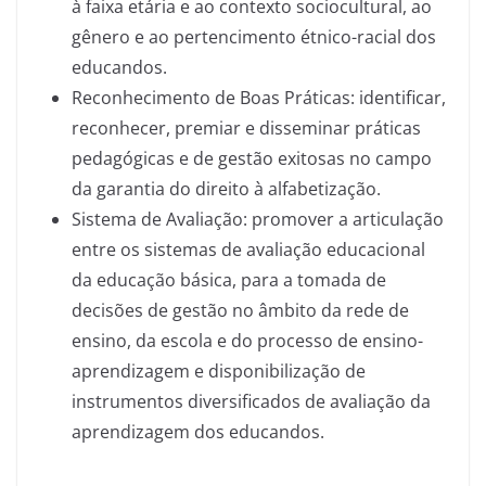
à faixa etária e ao contexto sociocultural, ao
gênero e ao pertencimento étnico-racial dos
educandos.
Reconhecimento de Boas Práticas: identificar,
reconhecer, premiar e disseminar práticas
pedagógicas e de gestão exitosas no campo
da garantia do direito à alfabetização.
Sistema de Avaliação: promover a articulação
entre os sistemas de avaliação educacional
da educação básica, para a tomada de
decisões de gestão no âmbito da rede de
ensino, da escola e do processo de ensino-
aprendizagem e disponibilização de
instrumentos diversificados de avaliação da
aprendizagem dos educandos.