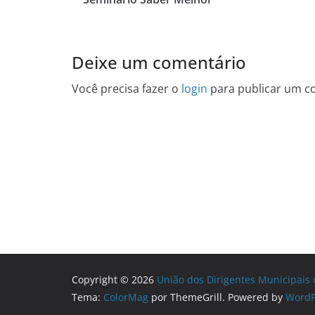
Deixe um comentário
Você precisa fazer o
login
para publicar um c
Copyright © 2026
União dos Dirigentes Municipais
Tema:
ColorMag
por ThemeGrill. Powered by
WordP