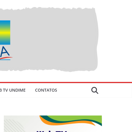
B TV UNDIME
CONTATOS