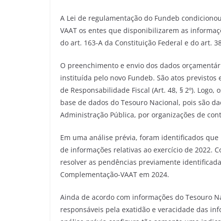
A Lei de regulamentação do Fundeb condicionou
VAAT os entes que disponibilizarem as informaçõ
do art. 163-A da Constituição Federal e do art. 38
O preenchimento e envio dos dados orçamentários
instituída pelo novo Fundeb. São atos previstos 
de Responsabilidade Fiscal (Art. 48, § 2º). Logo
base de dados do Tesouro Nacional, pois são dad
Administração Pública, por organizações de cont
Em uma análise prévia, foram identificados que
de informações relativas ao exercício de 2022
resolver as pendências previamente identificada
Complementação-VAAT em 2024.
Ainda de acordo com informações do Tesouro Naci
responsáveis pela exatidão e veracidade das inf