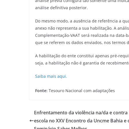
análise prévia configura tão somente uma indi
análise definitiva posterior.
Do mesmo modo, a ausência de referência a qualq
anexo não representa a sua habilitação. A anális
Complementação-VAAT será realizada na data-base
que se referem os dados enviados, nos termos do 
A habilitação do ente constitui apenas pré-req
seja, a habilitação não é garantia de recebime
Saiba mais aqui.
Fonte:
Tesouro Nacional com adaptações
Enfrentamento da violência na/da e contra
escola no XXV Encontro da Uncme Bahia e o
Seminário Saber Melhor