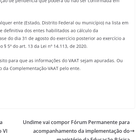
cação de pendência que poderá ou não ser confirmada em
uer ente (Estado, Distrito Federal ou município) na lista em
e definitiva dos entes habilitados ao cálculo da
 do dia 31 de agosto do exercício posterior ao exercício a
§ 5º do art. 13 da Lei nº 14.113, de 2020.
uisito para que as informações do VAAT sejam apuradas. Ou
nto da Complementação-VAAT pelo ente.
 a
Undime vai compor Fórum Permanente para
 VI
acompanhamento da implementação do
magistério da Educação Básica