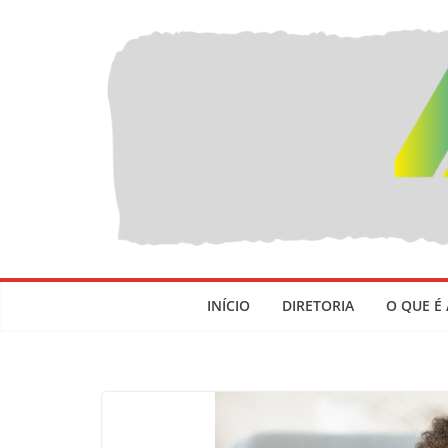
luckyjet
parimatch
pinup
pin-up
mostbet casino
mostbet
mosbet
4a bet
pin-up
1win sayti
1win aposta
1win aviator
parimatch
lucky jet crash
pin-up
mostbet kz
mosbet casino
1win online
1win
mostbet casino
pinup casino
1win slot
mostbet casino
1win aviator
pin up casino
mosbet india
lucky jet casino
1win kz
1 win
mostbet
4r bet
mosbet casino
mostbet casino
mostbet kz
4a bet
aviator
lucky jet online
1 win az
aviator
1win games
mostbet aviator login
lacky jet
mostbet aviator login
1win
pin up kz
1win casino
pinup
pin up india
4rabet mirror
pin up bet
1 win
Pular
para
o
conteúdo
INÍCIO
DIRETORIA
O QUE É