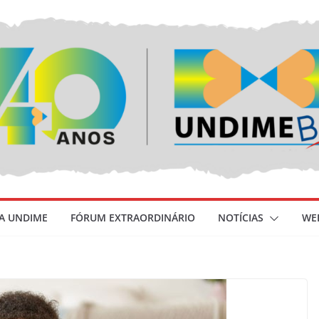
 A UNDIME
FÓRUM EXTRAORDINÁRIO
NOTÍCIAS
WE