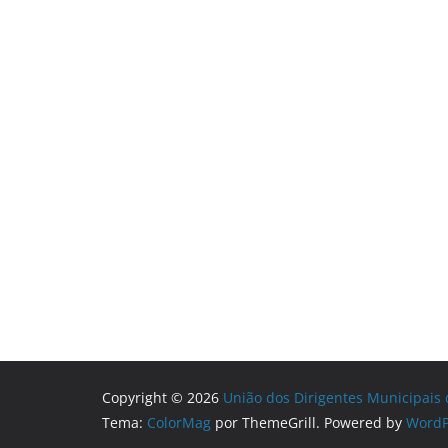
Copyright © 2026
União dos Dirigentes Municipais
Tema:
ColorMag
por ThemeGrill. Powered by
WordP