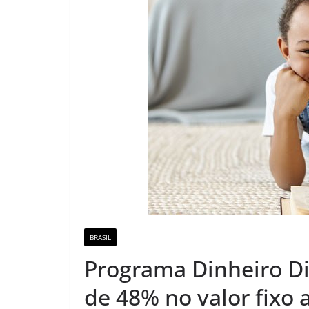
BRASIL
Programa Dinheiro Di
de 48% no valor fixo 