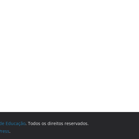
 de Educação
. Todos os direitos reservados.
ress
.