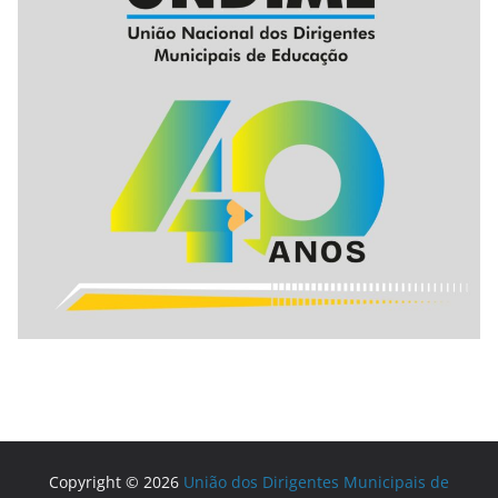
Copyright © 2026
União dos Dirigentes Municipais de