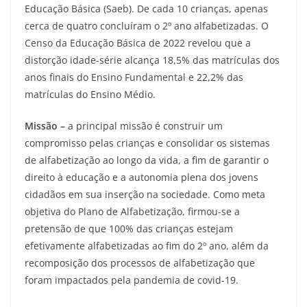
Educação Básica (Saeb). De cada 10 crianças, apenas
cerca de quatro concluíram o 2º ano alfabetizadas. O
Censo da Educação Básica de 2022 revelou que a
distorção idade-série alcança 18,5% das matrículas dos
anos finais do Ensino Fundamental e 22,2% das
matrículas do Ensino Médio.
Missão
–
a principal missão é construir um
compromisso pelas crianças e consolidar os sistemas
de alfabetização ao longo da vida, a fim de garantir o
direito à educação e a autonomia plena dos jovens
cidadãos em sua inserção na sociedade. Como meta
objetiva do Plano de Alfabetização, firmou-se a
pretensão de que 100% das crianças estejam
efetivamente alfabetizadas ao fim do 2º ano, além da
recomposição dos processos de alfabetização que
foram impactados pela pandemia de covid-19.