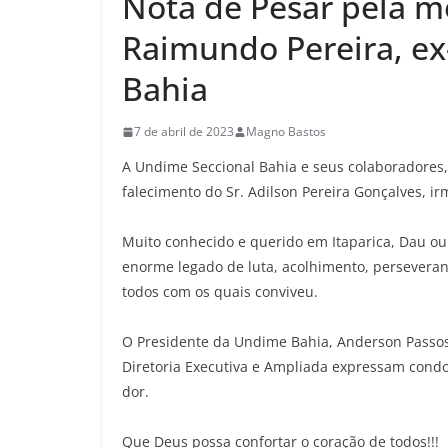
Nota de Pesar pela m
Raimundo Pereira, e
Bahia
7 de abril de 2023
Magno Bastos
A Undime Seccional Bahia e seus colaboradores
falecimento do Sr. Adilson Pereira Gonçalves, 
Muito conhecido e querido em Itaparica, Dau ou
enorme legado de luta, acolhimento, perseveranç
todos com os quais conviveu.
O Presidente da Undime Bahia, Anderson Passos
Diretoria Executiva e Ampliada expressam cond
dor.
Que Deus possa confortar o coração de todos!!!