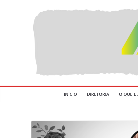
luckyjet
parimatch
pinup
pin-up
mostbet casino
mostbet
mosbet
4a bet
pin-up
1win sayti
1win aposta
1win aviator
parimatch
lucky jet crash
pin-up
mostbet kz
mosbet casino
1win online
1win
mostbet casino
pinup casino
1win slot
mostbet casino
1win aviator
pin up casino
mosbet india
lucky jet casino
1win kz
1 win
mostbet
4r bet
mosbet casino
mostbet casino
mostbet kz
4a bet
aviator
lucky jet online
1 win az
aviator
1win games
mostbet aviator login
lacky jet
mostbet aviator login
1win
pin up kz
1win casino
pinup
pin up india
4rabet mirror
pin up bet
1 win
Pular
para
o
conteúdo
INÍCIO
DIRETORIA
O QUE É